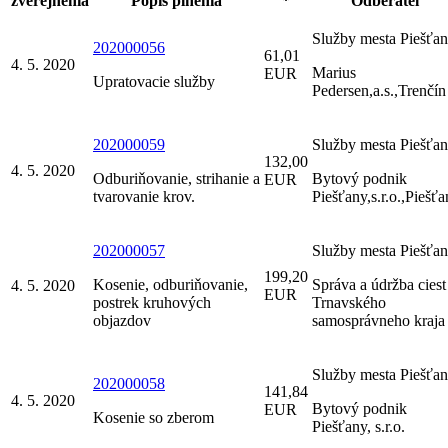
zverejnenia
Popis plnenia
*
Odberateľ
Služby mesta Piešťa
202000056
61,01
4. 5. 2020
Marius
EUR
Upratovacie služby
Pedersen,a.s.,Trenčín
202000059
Služby mesta Piešťa
132,00
4. 5. 2020
Odburiňovanie, strihanie a
Bytový podnik
EUR
tvarovanie krov.
Piešťany,s.r.o.,Piešť
202000057
Služby mesta Piešťa
199,20
Kosenie, odburiňovanie,
Správa a údržba ciest
4. 5. 2020
EUR
postrek kruhových
Trnavského
objazdov
samosprávneho kraja
Služby mesta Piešťa
202000058
141,84
4. 5. 2020
Bytový podnik
EUR
Kosenie so zberom
Piešťany, s.r.o.