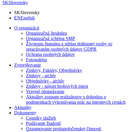
SK
Slovensky
SK
Slovensky
EN
English
O organizácii
Organizačná štruktúra
Organizačná schéma SMP
Životopis štatutára a súhlas dotknutej osoby so
spracúvaním osobných údajov GDPR
Ochrana osobných údajov
Fotogaléria
Zverejňovanie
Zmluvy, Faktúry, Objednávky
Zmluvy - archív
Objednávky - archív
Zmluvy - nájom hrobových miest
Verejné obstarávanie
Aktuálny zoznam realizátorov s dohodou o
podmienkach vykonávania prác na miestnych cestách
Aktuality
Dokumenty
Cenníky služieb
Podávanie žiadostí
Oznamovanie protispoločenskej činnosti