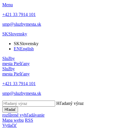
Menu
+421 33 7914 101
smp@sluzbymesta.sk
SK
Slovensky
SK
Slovensky
EN
English
Služby
mesta Piešťany
Služby
mesta Piešťany
+421 33 7914 101
smp@sluzbymesta.sk
Hľadaný výraz
Hľadať
rozšírené vyhľadávanie
Mapa webu
RSS
Vytlačiť