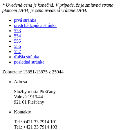
* Uvedená cena je konečná. V prípade, že je zmluvná strana
platcom DPH, je cena uvedená vrátane DPH.
prvá stránka
predchádzajúca stránka
553
554
555
556
557
ďalšia stránka
posledná stránka
Zobrazené
13851
-
13875
z 25944
Adresa
Služby mesta Piešťany
Valová 1919/44
921 01 Piešťany
Kontakty
Tel.: +421 33 7914 101
Tel.: +421 33 7914 103