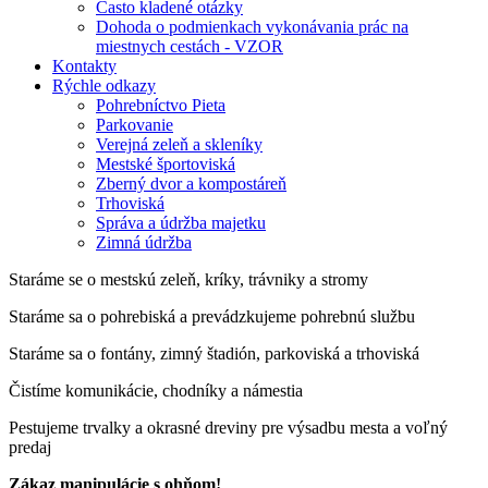
Často kladené otázky
Dohoda o podmienkach vykonávania prác na
miestnych cestách - VZOR
Kontakty
Rýchle odkazy
Pohrebníctvo Pieta
Parkovanie
Verejná zeleň a skleníky
Mestské športoviská
Zberný dvor a kompostáreň
Trhoviská
Správa a údržba majetku
Zimná údržba
Staráme se o mestskú zeleň, kríky, trávniky a stromy
Staráme sa o pohrebiská a prevádzkujeme pohrebnú službu
Staráme sa o fontány, zimný štadión, parkoviská a trhoviská
Čistíme komunikácie, chodníky a námestia
Pestujeme trvalky a okrasné dreviny pre výsadbu mesta a voľný
predaj
Zákaz manipulácie s ohňom!