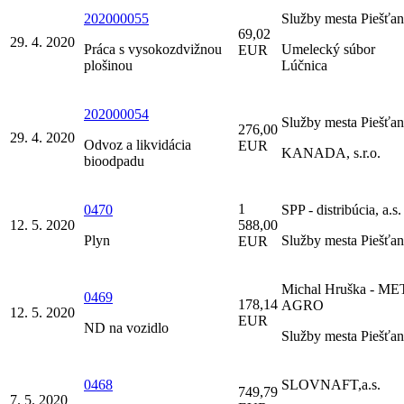
202000055
Služby mesta Piešťa
69,02
29. 4. 2020
Práca s vysokozdvižnou
Umelecký súbor
EUR
plošinou
Lúčnica
202000054
Služby mesta Piešťa
276,00
29. 4. 2020
Odvoz a likvidácia
EUR
KANADA, s.r.o.
bioodpadu
1
0470
SPP - distribúcia, a.s.
12. 5. 2020
588,00
Plyn
Služby mesta Piešťa
EUR
Michal Hruška - ME
0469
178,14
AGRO
12. 5. 2020
EUR
ND na vozidlo
Služby mesta Piešťa
0468
SLOVNAFT,a.s.
749,79
7. 5. 2020