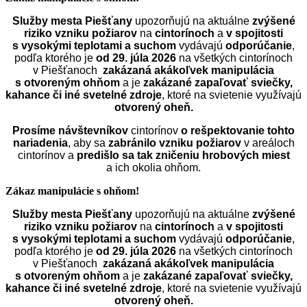
Služby mesta Piešťany
upozorňujú na aktuálne
zvýšené
riziko vzniku požiarov
na
cintorínoch
a
v spojitosti
s vysokými teplotami a suchom
vydávajú
odporúčanie
,
podľa ktorého je
od 29. júla 2026
na všetkých cintorínoch
v Piešťanoch
zakázaná akákoľvek manipulácia
s otvoreným ohňom
a je
zakázané zapaľovať sviečky,
kahance či iné svetelné zdroje
, ktoré na svietenie využívajú
otvorený oheň.
Prosíme návštevníkov
cintorínov
o rešpektovanie tohto
nariadenia
, aby sa
zabránilo vzniku požiarov
v areáloch
cintorínov a
predišlo sa tak zničeniu hrobových miest
a ich okolia ohňom.
Zákaz manipulácie s ohňom!
Služby mesta Piešťany
upozorňujú na aktuálne
zvýšené
riziko vzniku požiarov
na
cintorínoch
a
v spojitosti
s vysokými teplotami a suchom
vydávajú
odporúčanie
,
podľa ktorého je
od 29. júla 2026
na všetkých cintorínoch
v Piešťanoch
zakázaná akákoľvek manipulácia
s otvoreným ohňom
a je
zakázané zapaľovať sviečky,
kahance či iné svetelné zdroje
, ktoré na svietenie využívajú
otvorený oheň.