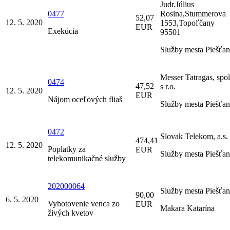
Judr.Július
0477
Rosina,Stummerova
52,07
12. 5. 2020
1553,Topoľčany
EUR
Exekúcia
95501
Služby mesta Piešťa
Messer Tatragas, spol
0474
47,52
s r.o.
12. 5. 2020
EUR
Nájom oceľových fliaš
Služby mesta Piešťa
0472
Slovak Telekom, a.s.
474,41
12. 5. 2020
Poplatky za
EUR
Služby mesta Piešťa
telekomunikačné služby
202000064
Služby mesta Piešťa
90,00
6. 5. 2020
Vyhotovenie venca zo
EUR
Makara Katarína
živých kvetov