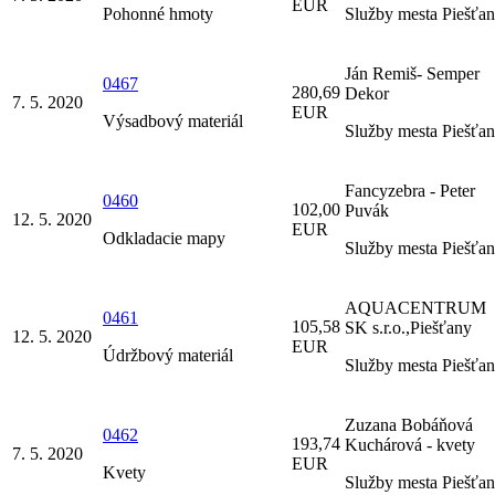
EUR
Pohonné hmoty
Služby mesta Piešťa
Ján Remiš- Semper
0467
280,69
Dekor
7. 5. 2020
EUR
Výsadbový materiál
Služby mesta Piešťa
Fancyzebra - Peter
0460
102,00
Puvák
12. 5. 2020
EUR
Odkladacie mapy
Služby mesta Piešťa
AQUACENTRUM
0461
105,58
SK s.r.o.,Piešťany
12. 5. 2020
EUR
Údržbový materiál
Služby mesta Piešťa
Zuzana Bobáňová
0462
193,74
Kuchárová - kvety
7. 5. 2020
EUR
Kvety
Služby mesta Piešťa