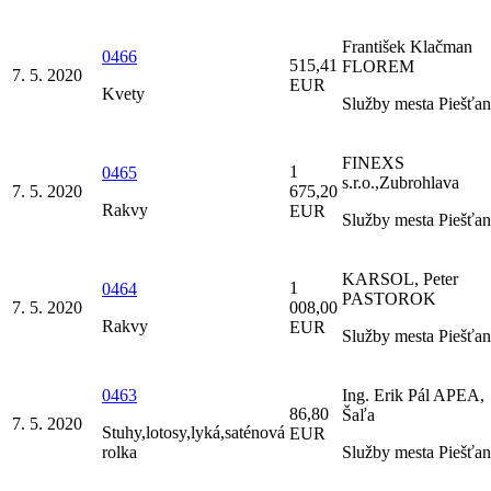
František Klačman
0466
515,41
FLOREM
7. 5. 2020
EUR
Kvety
Služby mesta Piešťa
FINEXS
1
0465
s.r.o.,Zubrohlava
7. 5. 2020
675,20
Rakvy
EUR
Služby mesta Piešťa
KARSOL, Peter
1
0464
PASTOROK
7. 5. 2020
008,00
Rakvy
EUR
Služby mesta Piešťa
0463
Ing. Erik Pál APEA,
86,80
Šaľa
7. 5. 2020
Stuhy,lotosy,lyká,saténová
EUR
rolka
Služby mesta Piešťa