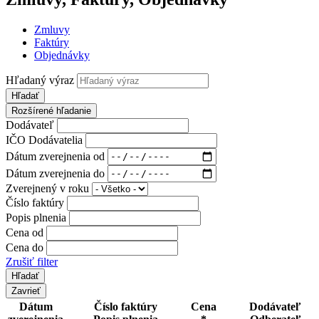
Zmluvy
Faktúry
Objednávky
Hľadaný výraz
Hľadať
Rozšírené hľadanie
Dodávateľ
IČO Dodávatelia
Dátum zverejnenia od
Dátum zverejnenia do
Zverejnený v roku
Číslo faktúry
Popis plnenia
Cena od
Cena do
Zrušiť filter
Zavrieť
Dátum
Číslo faktúry
Cena
Dodávateľ