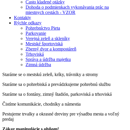
Často kladené otázky
Dohoda o podmienkach vykonávania prác na
miestnych cestách - VZOR
Kontakty
Rýchle odkazy
Pohrebníctvo Pieta
Parkovanie
Verejná zeleň a skleníky
Mestské športoviská
Zberný dvor a kompostáreň
Trhoviská
Správa a údržba majetku
Zimná údržba
Staráme se o mestskú zeleň, kríky, trávniky a stromy
Staráme sa o pohrebiská a prevádzkujeme pohrebnú službu
Staráme sa o fontány, zimný štadión, parkoviská a trhoviská
Čistíme komunikácie, chodníky a námestia
Pestujeme trvalky a okrasné dreviny pre výsadbu mesta a voľný
predaj
Zákaz manipulácie s ohňom!