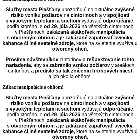
Služby mesta Piešťany
upozorňujú na aktuálne
zvýšené
riziko vzniku požiarov
na
cintorínoch
a
v spojitosti
s vysokými teplotami a suchom
vydávajú
odporúčanie
,
podľa ktorého je
od 29. júla 2026
na všetkých cintorínoch
v Piešťanoch
zakázaná akákoľvek manipulácia
s otvoreným ohňom
a je
zakázané zapaľovať sviečky,
kahance či iné svetelné zdroje
, ktoré na svietenie využívajú
otvorený oheň.
Prosíme návštevníkov
cintorínov
o rešpektovanie tohto
nariadenia
, aby sa
zabránilo vzniku požiarov
v areáloch
cintorínov a
predišlo sa tak zničeniu hrobových miest
a ich okolia ohňom.
Zákaz manipulácie s ohňom!
Služby mesta Piešťany
upozorňujú na aktuálne
zvýšené
riziko vzniku požiarov
na
cintorínoch
a
v spojitosti
s vysokými teplotami a suchom
vydávajú
odporúčanie
,
podľa ktorého je
od 29. júla 2026
na všetkých cintorínoch
v Piešťanoch
zakázaná akákoľvek manipulácia
s otvoreným ohňom
a je
zakázané zapaľovať sviečky,
kahance či iné svetelné zdroje
, ktoré na svietenie využívajú
otvorený oheň.