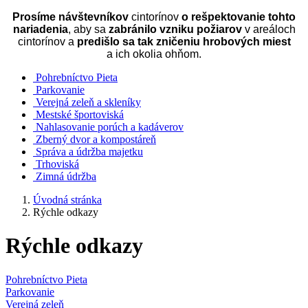
Prosíme návštevníkov
cintorínov
o rešpektovanie tohto
nariadenia
, aby sa
zabránilo vzniku požiarov
v areáloch
cintorínov a
predišlo sa tak zničeniu hrobových miest
a ich okolia ohňom.
Pohrebníctvo Pieta
Parkovanie
Verejná zeleň a skleníky
Mestské športoviská
Nahlasovanie porúch a kadáverov
Zberný dvor a kompostáreň
Správa a údržba majetku
Trhoviská
Zimná údržba
Úvodná stránka
Rýchle odkazy
Rýchle odkazy
Pohrebníctvo Pieta
Parkovanie
Verejná zeleň