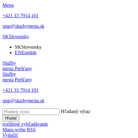
Menu
+421 33 7914 101
smp@sluzbymesta.sk
SK
Slovensky
SK
Slovensky
EN
English
Služby
mesta Piešťany
Služby
mesta Piešťany
+421 33 7914 101
smp@sluzbymesta.sk
Hľadaný výraz
Hľadať
rozšírené vyhľadávanie
Mapa webu
RSS
Vytlačiť