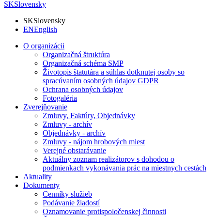
SK
Slovensky
SK
Slovensky
EN
English
O organizácii
Organizačná štruktúra
Organizačná schéma SMP
Životopis štatutára a súhlas dotknutej osoby so
spracúvaním osobných údajov GDPR
Ochrana osobných údajov
Fotogaléria
Zverejňovanie
Zmluvy, Faktúry, Objednávky
Zmluvy - archív
Objednávky - archív
Zmluvy - nájom hrobových miest
Verejné obstarávanie
Aktuálny zoznam realizátorov s dohodou o
podmienkach vykonávania prác na miestnych cestách
Aktuality
Dokumenty
Cenníky služieb
Podávanie žiadostí
Oznamovanie protispoločenskej činnosti