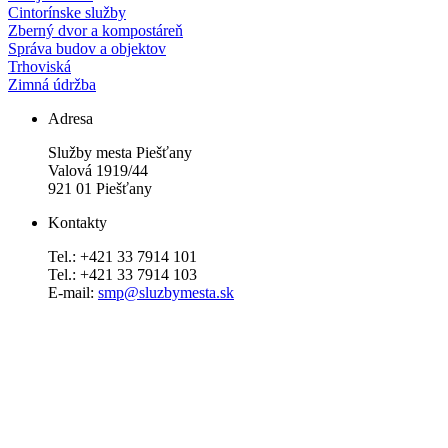
Cintorínske služby
Zberný dvor a kompostáreň
Správa budov a objektov
Trhoviská
Zimná údržba
Adresa
Služby mesta Piešťany
Valová 1919/44
921 01 Piešťany
Kontakty
Tel.: +421 33 7914 101
Tel.: +421 33 7914 103
E-mail:
smp@sluzbymesta.sk