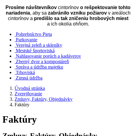
Prosíme návštevníkov
cintorínov
o rešpektovanie tohto
nariadenia
, aby sa
zabránilo vzniku požiarov
v areáloch
cintorínov a
predišlo sa tak zničeniu hrobových miest
a ich okolia ohňom.
Pohrebníctvo Pieta
Parkovanie
Verejná zeleň a skleníky
Mestské športoviská
Nahlasovanie porúch a kadáverov
Zberný dvor a kompostáreň
Správa a údržba majetku
Trhoviská
Zimná údržba
Úvodná stránka
Zverejňovanie
Zmluvy, Faktúry, Objednávky
Faktúry
Faktúry
Zmluvy, Faktúry, Objednávky