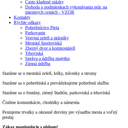
Často kladené otázky
Dohoda o podmienkach vykonávania prác na
miestnych cestách - VZOR
Kontakty
Rýchle odkazy
Pohrebníctvo Pieta
Parkovanie
Verejná zeleň a skleníky
Mestské športoviská
Zberný dvor a kompostáreň
Trhoviská
Správa a údržba majetku
Zimná údržba
Staráme se o mestskú zeleň, kríky, trávniky a stromy
Staráme sa o pohrebiská a prevádzkujeme pohrebnú službu
Staráme sa o fontány, zimný štadión, parkoviská a trhoviská
Čistíme komunikácie, chodníky a námestia
Pestujeme trvalky a okrasné dreviny pre výsadbu mesta a voľný
predaj
Zákaz manipulácie s ohňom!