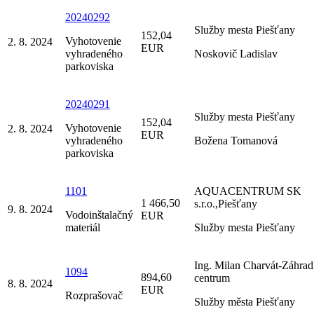
20240292
Služby mesta Piešťany
152,04
Vyhotovenie
2. 8. 2024
EUR
vyhradeného
Noskovič Ladislav
parkoviska
20240291
Služby mesta Piešťany
152,04
Vyhotovenie
2. 8. 2024
EUR
vyhradeného
Božena Tomanová
parkoviska
1101
AQUACENTRUM SK
1 466,50
s.r.o.,Piešťany
9. 8. 2024
Vodoinštalačný
EUR
materiál
Služby mesta Piešťany
Ing. Milan Charvát-Záhra
1094
894,60
centrum
8. 8. 2024
EUR
Rozprašovač
Služby města Piešťany