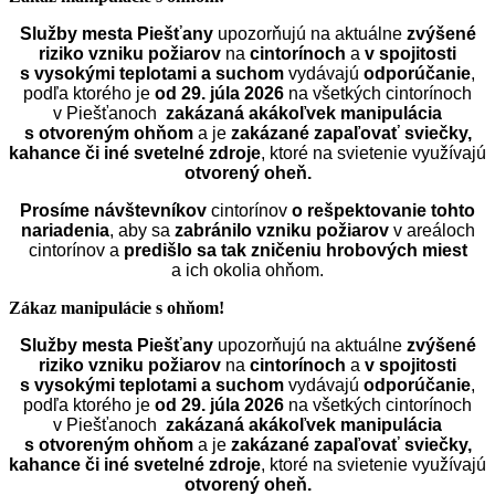
Služby mesta Piešťany
upozorňujú na aktuálne
zvýšené
riziko vzniku požiarov
na
cintorínoch
a
v spojitosti
s vysokými teplotami a suchom
vydávajú
odporúčanie
,
podľa ktorého je
od 29. júla 2026
na všetkých cintorínoch
v Piešťanoch
zakázaná akákoľvek manipulácia
s otvoreným ohňom
a je
zakázané zapaľovať sviečky,
kahance či iné svetelné zdroje
, ktoré na svietenie využívajú
otvorený oheň.
Prosíme návštevníkov
cintorínov
o rešpektovanie tohto
nariadenia
, aby sa
zabránilo vzniku požiarov
v areáloch
cintorínov a
predišlo sa tak zničeniu hrobových miest
a ich okolia ohňom.
Zákaz manipulácie s ohňom!
Služby mesta Piešťany
upozorňujú na aktuálne
zvýšené
riziko vzniku požiarov
na
cintorínoch
a
v spojitosti
s vysokými teplotami a suchom
vydávajú
odporúčanie
,
podľa ktorého je
od 29. júla 2026
na všetkých cintorínoch
v Piešťanoch
zakázaná akákoľvek manipulácia
s otvoreným ohňom
a je
zakázané zapaľovať sviečky,
kahance či iné svetelné zdroje
, ktoré na svietenie využívajú
otvorený oheň.