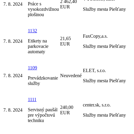
2 462,40
Práce s
7. 8. 2024
EUR
vysokozdvižnou
Služby mesta Piešťany
plošinou
1132
FaxCopy,a.s.
21,65
Etikety na
7. 8. 2024
EUR
parkovacie
Služby mesta Piešťany
automaty
1109
ELET, s.r.o.
7. 8. 2024
Neuvedené
Prevádzkovanie
Služby mesta Piešťany
služby
1111
center.sk, s.r.o.
240,00
Servisný paušál
7. 8. 2024
EUR
pre výpočtovú
Služby mesta Piešťany
techniku