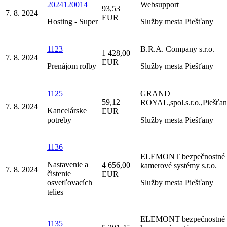
2024120014
Websupport
93,53
7. 8. 2024
EUR
Hosting - Super
Služby mesta Piešťany
1123
B.R.A. Company s.r.o.
1 428,00
7. 8. 2024
EUR
Prenájom rolby
Služby mesta Piešťany
1125
GRAND
59,12
ROYAL,spol.s.r.o.,Piešťa
7. 8. 2024
Kancelárske
EUR
potreby
Služby mesta Piešťany
1136
ELEMONT bezpečnostné 
Nastavenie a
4 656,00
kamerové systémy s.r.o.
7. 8. 2024
čistenie
EUR
osvetľovacích
Služby mesta Piešťany
telies
ELEMONT bezpečnostné 
1135