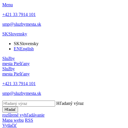
Menu
+421 33 7914 101
smp@sluzbymesta.sk
SK
Slovensky
SK
Slovensky
EN
English
Služby
mesta Piešťany
Služby
mesta Piešťany
+421 33 7914 101
smp@sluzbymesta.sk
Hľadaný výraz
Hľadať
rozšírené vyhľadávanie
Mapa webu
RSS
Vytlačiť