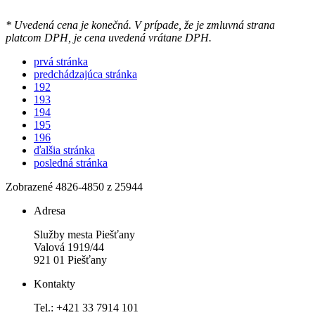
* Uvedená cena je konečná. V prípade, že je zmluvná strana
platcom DPH, je cena uvedená vrátane DPH.
prvá stránka
predchádzajúca stránka
192
193
194
195
196
ďalšia stránka
posledná stránka
Zobrazené
4826
-
4850
z 25944
Adresa
Služby mesta Piešťany
Valová 1919/44
921 01 Piešťany
Kontakty
Tel.: +421 33 7914 101