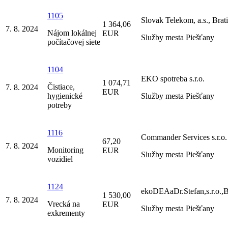
1105
Slovak Telekom, a.s., Brat
1 364,06
7. 8. 2024
Nájom lokálnej
EUR
Služby mesta Piešťany
počítačovej siete
1104
EKO spotreba s.r.o.
1 074,71
Čistiace,
7. 8. 2024
EUR
hygienické
Služby mesta Piešťany
potreby
1116
Commander Services s.r.o.
67,20
7. 8. 2024
Monitoring
EUR
Služby mesta Piešťany
vozidiel
1124
ekoDEAaDr.Stefan,s.r.o.,B
1 530,00
7. 8. 2024
Vrecká na
EUR
Služby mesta Piešťany
exkrementy