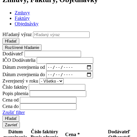
Zmluvy
Faktúry
Objednávky
Hľadaný výraz
Hľadať
Rozšírené hľadanie
Dodávateľ
IČO Dodávatelia
Dátum zverejnenia od
Dátum zverejnenia do
Zverejnený v roku
Číslo faktúry
Popis plnenia
Cena od
Cena do
Zrušiť filter
Zavrieť
Dátum
Číslo faktúry
Dodávateľ
Cena *