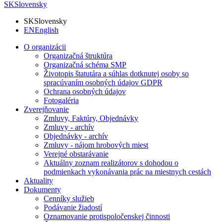
SK
Slovensky
SK
Slovensky
EN
English
O organizácii
Organizačná štruktúra
Organizačná schéma SMP
Životopis štatutára a súhlas dotknutej osoby so
spracúvaním osobných údajov GDPR
Ochrana osobných údajov
Fotogaléria
Zverejňovanie
Zmluvy, Faktúry, Objednávky
Zmluvy - archív
Objednávky - archív
Zmluvy - nájom hrobových miest
Verejné obstarávanie
Aktuálny zoznam realizátorov s dohodou o
podmienkach vykonávania prác na miestnych cestách
Aktuality
Dokumenty
Cenníky služieb
Podávanie žiadostí
Oznamovanie protispoločenskej činnosti