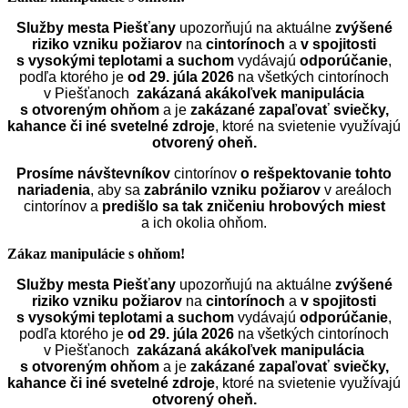
Služby mesta Piešťany
upozorňujú na aktuálne
zvýšené
riziko vzniku požiarov
na
cintorínoch
a
v spojitosti
s vysokými teplotami a suchom
vydávajú
odporúčanie
,
podľa ktorého je
od 29. júla 2026
na všetkých cintorínoch
v Piešťanoch
zakázaná akákoľvek manipulácia
s otvoreným ohňom
a je
zakázané zapaľovať sviečky,
kahance či iné svetelné zdroje
, ktoré na svietenie využívajú
otvorený oheň.
Prosíme návštevníkov
cintorínov
o rešpektovanie tohto
nariadenia
, aby sa
zabránilo vzniku požiarov
v areáloch
cintorínov a
predišlo sa tak zničeniu hrobových miest
a ich okolia ohňom.
Zákaz manipulácie s ohňom!
Služby mesta Piešťany
upozorňujú na aktuálne
zvýšené
riziko vzniku požiarov
na
cintorínoch
a
v spojitosti
s vysokými teplotami a suchom
vydávajú
odporúčanie
,
podľa ktorého je
od 29. júla 2026
na všetkých cintorínoch
v Piešťanoch
zakázaná akákoľvek manipulácia
s otvoreným ohňom
a je
zakázané zapaľovať sviečky,
kahance či iné svetelné zdroje
, ktoré na svietenie využívajú
otvorený oheň.