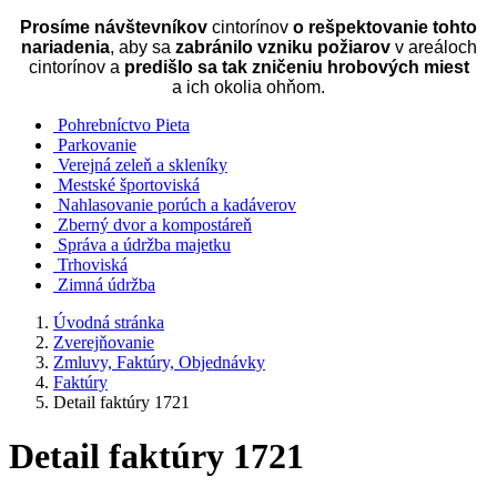
Prosíme návštevníkov
cintorínov
o rešpektovanie tohto
nariadenia
, aby sa
zabránilo vzniku požiarov
v areáloch
cintorínov a
predišlo sa tak zničeniu hrobových miest
a ich okolia ohňom.
Pohrebníctvo Pieta
Parkovanie
Verejná zeleň a skleníky
Mestské športoviská
Nahlasovanie porúch a kadáverov
Zberný dvor a kompostáreň
Správa a údržba majetku
Trhoviská
Zimná údržba
Úvodná stránka
Zverejňovanie
Zmluvy, Faktúry, Objednávky
Faktúry
Detail faktúry 1721
Detail faktúry 1721