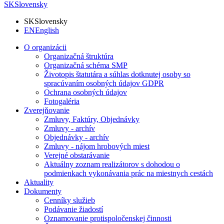
SK
Slovensky
SK
Slovensky
EN
English
O organizácii
Organizačná štruktúra
Organizačná schéma SMP
Životopis štatutára a súhlas dotknutej osoby so
spracúvaním osobných údajov GDPR
Ochrana osobných údajov
Fotogaléria
Zverejňovanie
Zmluvy, Faktúry, Objednávky
Zmluvy - archív
Objednávky - archív
Zmluvy - nájom hrobových miest
Verejné obstarávanie
Aktuálny zoznam realizátorov s dohodou o
podmienkach vykonávania prác na miestnych cestách
Aktuality
Dokumenty
Cenníky služieb
Podávanie žiadostí
Oznamovanie protispoločenskej činnosti