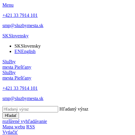
Menu
+421 33 7914 101
smp@sluzbymesta.sk
SK
Slovensky
SK
Slovensky
EN
English
Služby
mesta Piešťany
Služby
mesta Piešťany
+421 33 7914 101
smp@sluzbymesta.sk
Hľadaný výraz
Hľadať
rozšírené vyhľadávanie
Mapa webu
RSS
Vytlačiť