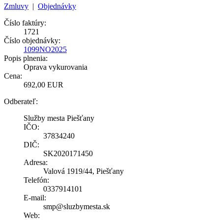
Zmluvy
|
Objednávky
Číslo faktúry:
1721
Číslo objednávky:
1099NO2025
Popis plnenia:
Oprava vykurovania
Cena:
692,00 EUR
Odberateľ:
Služby mesta Piešťany
IČO:
37834240
DIČ:
SK2020171450
Adresa:
Valová 1919/44, Piešťany
Telefón:
0337914101
E-mail:
smp@sluzbymesta.sk
Web: