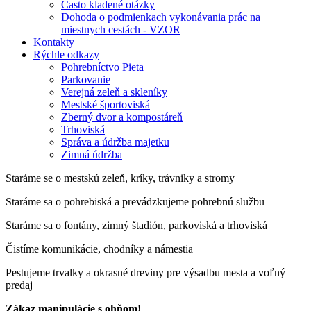
Často kladené otázky
Dohoda o podmienkach vykonávania prác na
miestnych cestách - VZOR
Kontakty
Rýchle odkazy
Pohrebníctvo Pieta
Parkovanie
Verejná zeleň a skleníky
Mestské športoviská
Zberný dvor a kompostáreň
Trhoviská
Správa a údržba majetku
Zimná údržba
Staráme se o mestskú zeleň, kríky, trávniky a stromy
Staráme sa o pohrebiská a prevádzkujeme pohrebnú službu
Staráme sa o fontány, zimný štadión, parkoviská a trhoviská
Čistíme komunikácie, chodníky a námestia
Pestujeme trvalky a okrasné dreviny pre výsadbu mesta a voľný
predaj
Zákaz manipulácie s ohňom!