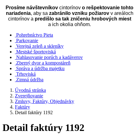
Prosíme návštevníkov
cintorínov
o rešpektovanie tohto
nariadenia
, aby sa
zabránilo vzniku požiarov
v areáloch
cintorínov a
predišlo sa tak zničeniu hrobových miest
a ich okolia ohňom.
Pohrebníctvo Pieta
Parkovanie
Verejná zeleň a skleníky
Mestské športoviská
Nahlasovanie porúch a kadáverov
Zberný dvor a kompostáreň
Správa a údržba majetku
Trhoviská
Zimná údržba
Úvodná stránka
Zverejňovanie
Zmluvy, Faktúry, Objednávky
Faktúry
Detail faktúry 1192
Detail faktúry 1192