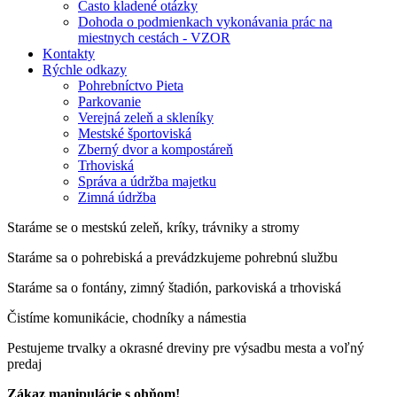
Často kladené otázky
Dohoda o podmienkach vykonávania prác na
miestnych cestách - VZOR
Kontakty
Rýchle odkazy
Pohrebníctvo Pieta
Parkovanie
Verejná zeleň a skleníky
Mestské športoviská
Zberný dvor a kompostáreň
Trhoviská
Správa a údržba majetku
Zimná údržba
Staráme se o mestskú zeleň, kríky, trávniky a stromy
Staráme sa o pohrebiská a prevádzkujeme pohrebnú službu
Staráme sa o fontány, zimný štadión, parkoviská a trhoviská
Čistíme komunikácie, chodníky a námestia
Pestujeme trvalky a okrasné dreviny pre výsadbu mesta a voľný
predaj
Zákaz manipulácie s ohňom!