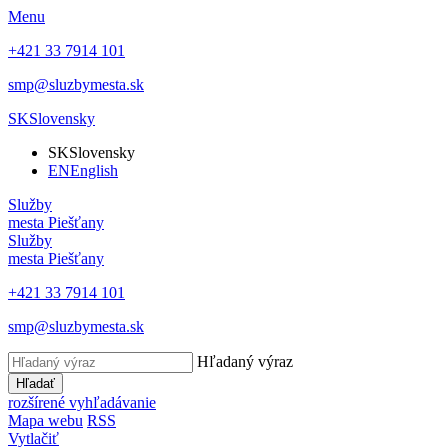
Menu
+421 33 7914 101
smp@sluzbymesta.sk
SK
Slovensky
SK
Slovensky
EN
English
Služby
mesta Piešťany
Služby
mesta Piešťany
+421 33 7914 101
smp@sluzbymesta.sk
Hľadaný výraz
Hľadať
rozšírené vyhľadávanie
Mapa webu
RSS
Vytlačiť