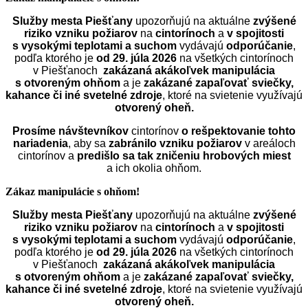
Služby mesta Piešťany
upozorňujú na aktuálne
zvýšené
riziko vzniku požiarov
na
cintorínoch
a
v spojitosti
s vysokými teplotami a suchom
vydávajú
odporúčanie
,
podľa ktorého je
od 29. júla 2026
na všetkých cintorínoch
v Piešťanoch
zakázaná akákoľvek manipulácia
s otvoreným ohňom
a je
zakázané zapaľovať sviečky,
kahance či iné svetelné zdroje
, ktoré na svietenie využívajú
otvorený oheň.
Prosíme návštevníkov
cintorínov
o rešpektovanie tohto
nariadenia
, aby sa
zabránilo vzniku požiarov
v areáloch
cintorínov a
predišlo sa tak zničeniu hrobových miest
a ich okolia ohňom.
Zákaz manipulácie s ohňom!
Služby mesta Piešťany
upozorňujú na aktuálne
zvýšené
riziko vzniku požiarov
na
cintorínoch
a
v spojitosti
s vysokými teplotami a suchom
vydávajú
odporúčanie
,
podľa ktorého je
od 29. júla 2026
na všetkých cintorínoch
v Piešťanoch
zakázaná akákoľvek manipulácia
s otvoreným ohňom
a je
zakázané zapaľovať sviečky,
kahance či iné svetelné zdroje
, ktoré na svietenie využívajú
otvorený oheň.