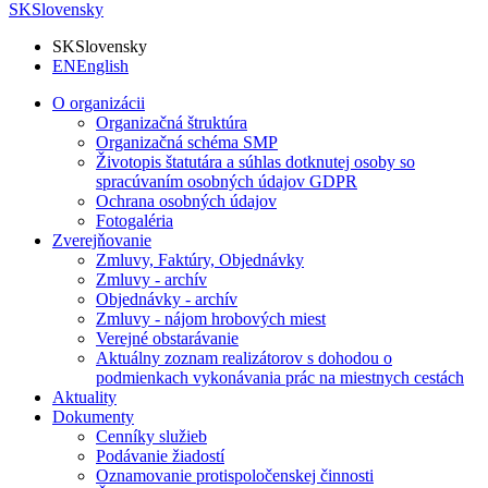
SK
Slovensky
SK
Slovensky
EN
English
O organizácii
Organizačná štruktúra
Organizačná schéma SMP
Životopis štatutára a súhlas dotknutej osoby so
spracúvaním osobných údajov GDPR
Ochrana osobných údajov
Fotogaléria
Zverejňovanie
Zmluvy, Faktúry, Objednávky
Zmluvy - archív
Objednávky - archív
Zmluvy - nájom hrobových miest
Verejné obstarávanie
Aktuálny zoznam realizátorov s dohodou o
podmienkach vykonávania prác na miestnych cestách
Aktuality
Dokumenty
Cenníky služieb
Podávanie žiadostí
Oznamovanie protispoločenskej činnosti