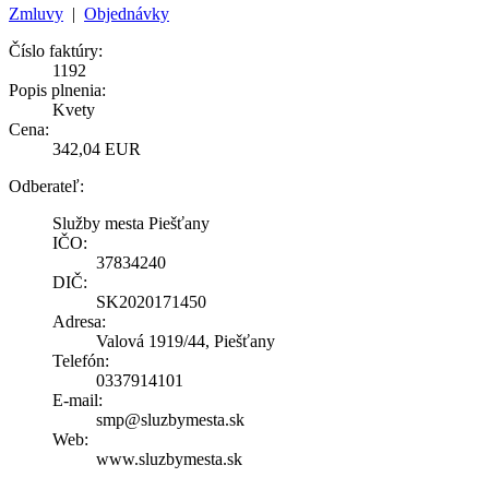
Zmluvy
|
Objednávky
Číslo faktúry:
1192
Popis plnenia:
Kvety
Cena:
342,04 EUR
Odberateľ:
Služby mesta Piešťany
IČO:
37834240
DIČ:
SK2020171450
Adresa:
Valová 1919/44, Piešťany
Telefón:
0337914101
E-mail:
smp@sluzbymesta.sk
Web:
www.sluzbymesta.sk