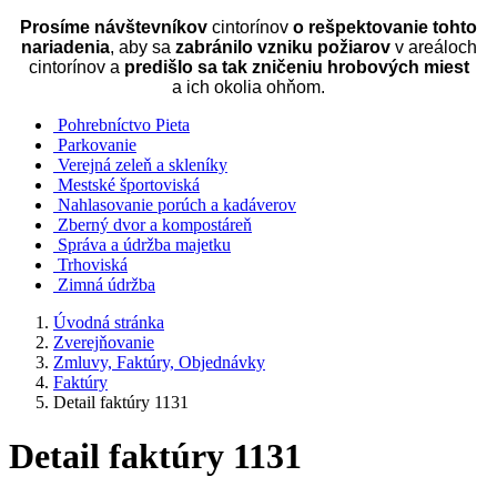
Prosíme návštevníkov
cintorínov
o rešpektovanie tohto
nariadenia
, aby sa
zabránilo vzniku požiarov
v areáloch
cintorínov a
predišlo sa tak zničeniu hrobových miest
a ich okolia ohňom.
Pohrebníctvo Pieta
Parkovanie
Verejná zeleň a skleníky
Mestské športoviská
Nahlasovanie porúch a kadáverov
Zberný dvor a kompostáreň
Správa a údržba majetku
Trhoviská
Zimná údržba
Úvodná stránka
Zverejňovanie
Zmluvy, Faktúry, Objednávky
Faktúry
Detail faktúry 1131
Detail faktúry 1131