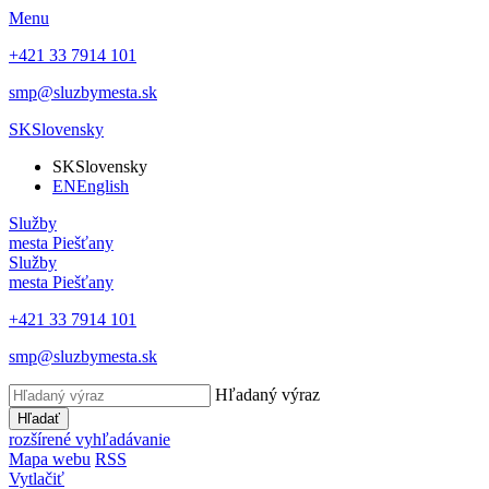
Menu
+421 33 7914 101
smp@sluzbymesta.sk
SK
Slovensky
SK
Slovensky
EN
English
Služby
mesta Piešťany
Služby
mesta Piešťany
+421 33 7914 101
smp@sluzbymesta.sk
Hľadaný výraz
Hľadať
rozšírené vyhľadávanie
Mapa webu
RSS
Vytlačiť