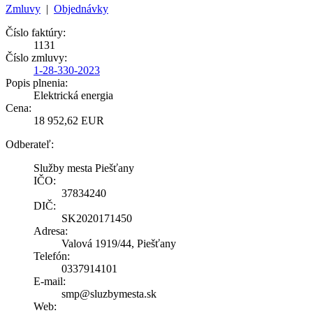
Zmluvy
|
Objednávky
Číslo faktúry:
1131
Číslo zmluvy:
1-28-330-2023
Popis plnenia:
Elektrická energia
Cena:
18 952,62 EUR
Odberateľ:
Služby mesta Piešťany
IČO:
37834240
DIČ:
SK2020171450
Adresa:
Valová 1919/44, Piešťany
Telefón:
0337914101
E-mail:
smp@sluzbymesta.sk
Web: