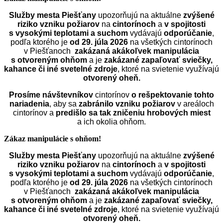
Služby mesta Piešťany
upozorňujú na aktuálne
zvýšené
riziko vzniku požiarov
na
cintorínoch
a
v spojitosti
s vysokými teplotami a suchom
vydávajú
odporúčanie
,
podľa ktorého je
od 29. júla 2026
na všetkých cintorínoch
v Piešťanoch
zakázaná akákoľvek manipulácia
s otvoreným ohňom
a je
zakázané zapaľovať sviečky,
kahance či iné svetelné zdroje
, ktoré na svietenie využívajú
otvorený oheň.
Prosíme návštevníkov
cintorínov
o rešpektovanie tohto
nariadenia
, aby sa
zabránilo vzniku požiarov
v areáloch
cintorínov a
predišlo sa tak zničeniu hrobových miest
a ich okolia ohňom.
Zákaz manipulácie s ohňom!
Služby mesta Piešťany
upozorňujú na aktuálne
zvýšené
riziko vzniku požiarov
na
cintorínoch
a
v spojitosti
s vysokými teplotami a suchom
vydávajú
odporúčanie
,
podľa ktorého je
od 29. júla 2026
na všetkých cintorínoch
v Piešťanoch
zakázaná akákoľvek manipulácia
s otvoreným ohňom
a je
zakázané zapaľovať sviečky,
kahance či iné svetelné zdroje
, ktoré na svietenie využívajú
otvorený oheň.