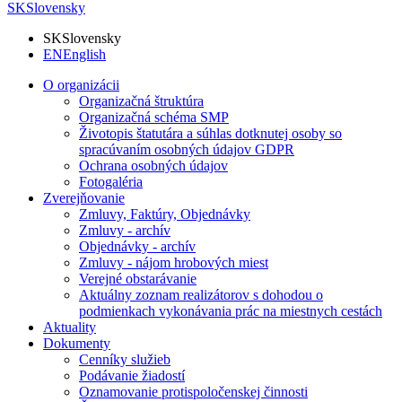
SK
Slovensky
SK
Slovensky
EN
English
O organizácii
Organizačná štruktúra
Organizačná schéma SMP
Životopis štatutára a súhlas dotknutej osoby so
spracúvaním osobných údajov GDPR
Ochrana osobných údajov
Fotogaléria
Zverejňovanie
Zmluvy, Faktúry, Objednávky
Zmluvy - archív
Objednávky - archív
Zmluvy - nájom hrobových miest
Verejné obstarávanie
Aktuálny zoznam realizátorov s dohodou o
podmienkach vykonávania prác na miestnych cestách
Aktuality
Dokumenty
Cenníky služieb
Podávanie žiadostí
Oznamovanie protispoločenskej činnosti