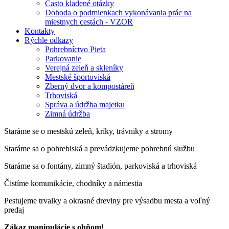
Často kladené otázky
Dohoda o podmienkach vykonávania prác na
miestnych cestách - VZOR
Kontakty
Rýchle odkazy
Pohrebníctvo Pieta
Parkovanie
Verejná zeleň a skleníky
Mestské športoviská
Zberný dvor a kompostáreň
Trhoviská
Správa a údržba majetku
Zimná údržba
Staráme se o mestskú zeleň, kríky, trávniky a stromy
Staráme sa o pohrebiská a prevádzkujeme pohrebnú službu
Staráme sa o fontány, zimný štadión, parkoviská a trhoviská
Čistíme komunikácie, chodníky a námestia
Pestujeme trvalky a okrasné dreviny pre výsadbu mesta a voľný
predaj
Zákaz manipulácie s ohňom!