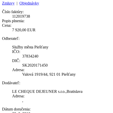
Zmluvy
|
Objednávky
Číslo faktúry:
112019738
Popis plnenia:
Cena:
7 920,00 EUR
Odberateľ:
Služby města Piešťany
IČO:
37834240
DIČ:
SK2020171450
Adresa:
Valová 1919/44, 921 01 Piešťany
Dodávateľ:
LE CHEQUE DEJEUNER s.r.o.,Bratislava
Adresa:
,
Dátum doručenia: