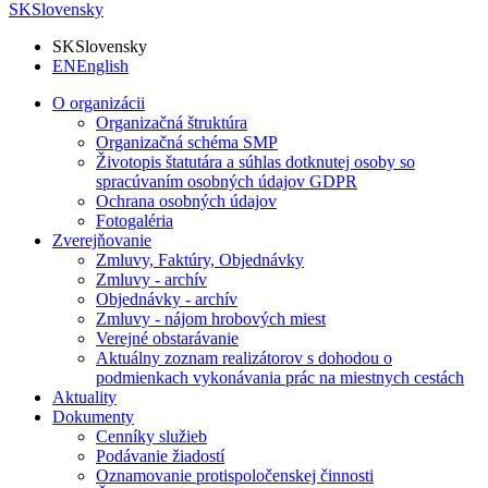
SK
Slovensky
SK
Slovensky
EN
English
O organizácii
Organizačná štruktúra
Organizačná schéma SMP
Životopis štatutára a súhlas dotknutej osoby so
spracúvaním osobných údajov GDPR
Ochrana osobných údajov
Fotogaléria
Zverejňovanie
Zmluvy, Faktúry, Objednávky
Zmluvy - archív
Objednávky - archív
Zmluvy - nájom hrobových miest
Verejné obstarávanie
Aktuálny zoznam realizátorov s dohodou o
podmienkach vykonávania prác na miestnych cestách
Aktuality
Dokumenty
Cenníky služieb
Podávanie žiadostí
Oznamovanie protispoločenskej činnosti