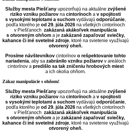
Služby mesta Piešťany
upozorňujú na aktuálne
zvýšené
riziko vzniku požiarov
na
cintorínoch
a
v spojitosti
s vysokými teplotami a suchom
vydávajú
odporúčanie
,
podľa ktorého je
od 29. júla 2026
na všetkých cintorínoch
v Piešťanoch
zakázaná akákoľvek manipulácia
s otvoreným ohňom
a je
zakázané zapaľovať sviečky,
kahance či iné svetelné zdroje
, ktoré na svietenie využívajú
otvorený oheň.
Prosíme návštevníkov
cintorínov
o rešpektovanie tohto
nariadenia
, aby sa
zabránilo vzniku požiarov
v areáloch
cintorínov a
predišlo sa tak zničeniu hrobových miest
a ich okolia ohňom.
Zákaz manipulácie s ohňom!
Služby mesta Piešťany
upozorňujú na aktuálne
zvýšené
riziko vzniku požiarov
na
cintorínoch
a
v spojitosti
s vysokými teplotami a suchom
vydávajú
odporúčanie
,
podľa ktorého je
od 29. júla 2026
na všetkých cintorínoch
v Piešťanoch
zakázaná akákoľvek manipulácia
s otvoreným ohňom
a je
zakázané zapaľovať sviečky,
kahance či iné svetelné zdroje
, ktoré na svietenie využívajú
otvorený oheň.