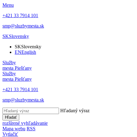
Menu
+421 33 7914 101
smp@sluzbymesta.sk
SK
Slovensky
SK
Slovensky
EN
English
Služby
mesta Piešťany
Služby
mesta Piešťany
+421 33 7914 101
smp@sluzbymesta.sk
Hľadaný výraz
Hľadať
rozšírené vyhľadávanie
Mapa webu
RSS
Vytlačiť