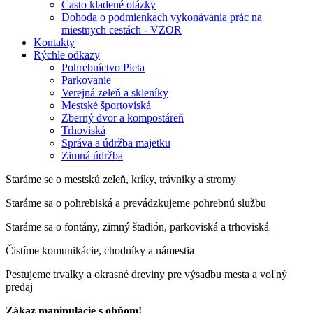
Často kladené otázky
Dohoda o podmienkach vykonávania prác na
miestnych cestách - VZOR
Kontakty
Rýchle odkazy
Pohrebníctvo Pieta
Parkovanie
Verejná zeleň a skleníky
Mestské športoviská
Zberný dvor a kompostáreň
Trhoviská
Správa a údržba majetku
Zimná údržba
Staráme se o mestskú zeleň, kríky, trávniky a stromy
Staráme sa o pohrebiská a prevádzkujeme pohrebnú službu
Staráme sa o fontány, zimný štadión, parkoviská a trhoviská
Čistíme komunikácie, chodníky a námestia
Pestujeme trvalky a okrasné dreviny pre výsadbu mesta a voľný
predaj
Zákaz manipulácie s ohňom!