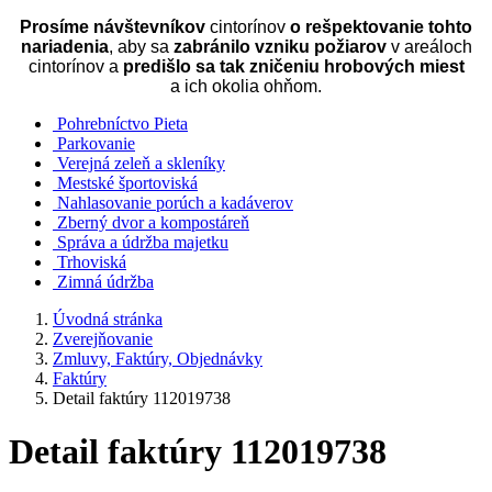
Prosíme návštevníkov
cintorínov
o rešpektovanie tohto
nariadenia
, aby sa
zabránilo vzniku požiarov
v areáloch
cintorínov a
predišlo sa tak zničeniu hrobových miest
a ich okolia ohňom.
Pohrebníctvo Pieta
Parkovanie
Verejná zeleň a skleníky
Mestské športoviská
Nahlasovanie porúch a kadáverov
Zberný dvor a kompostáreň
Správa a údržba majetku
Trhoviská
Zimná údržba
Úvodná stránka
Zverejňovanie
Zmluvy, Faktúry, Objednávky
Faktúry
Detail faktúry 112019738
Detail faktúry 112019738