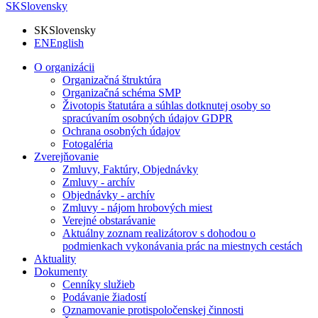
SK
Slovensky
SK
Slovensky
EN
English
O organizácii
Organizačná štruktúra
Organizačná schéma SMP
Životopis štatutára a súhlas dotknutej osoby so
spracúvaním osobných údajov GDPR
Ochrana osobných údajov
Fotogaléria
Zverejňovanie
Zmluvy, Faktúry, Objednávky
Zmluvy - archív
Objednávky - archív
Zmluvy - nájom hrobových miest
Verejné obstarávanie
Aktuálny zoznam realizátorov s dohodou o
podmienkach vykonávania prác na miestnych cestách
Aktuality
Dokumenty
Cenníky služieb
Podávanie žiadostí
Oznamovanie protispoločenskej činnosti