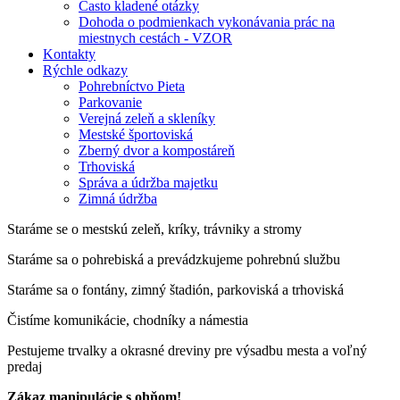
Často kladené otázky
Dohoda o podmienkach vykonávania prác na
miestnych cestách - VZOR
Kontakty
Rýchle odkazy
Pohrebníctvo Pieta
Parkovanie
Verejná zeleň a skleníky
Mestské športoviská
Zberný dvor a kompostáreň
Trhoviská
Správa a údržba majetku
Zimná údržba
Staráme se o mestskú zeleň, kríky, trávniky a stromy
Staráme sa o pohrebiská a prevádzkujeme pohrebnú službu
Staráme sa o fontány, zimný štadión, parkoviská a trhoviská
Čistíme komunikácie, chodníky a námestia
Pestujeme trvalky a okrasné dreviny pre výsadbu mesta a voľný
predaj
Zákaz manipulácie s ohňom!