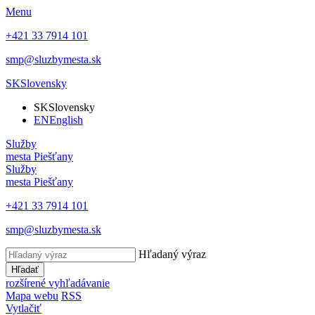
Menu
+421 33 7914 101
smp@sluzbymesta.sk
SK
Slovensky
SK
Slovensky
EN
English
Služby
mesta Piešťany
Služby
mesta Piešťany
+421 33 7914 101
smp@sluzbymesta.sk
Hľadaný výraz
Hľadať
rozšírené vyhľadávanie
Mapa webu
RSS
Vytlačiť