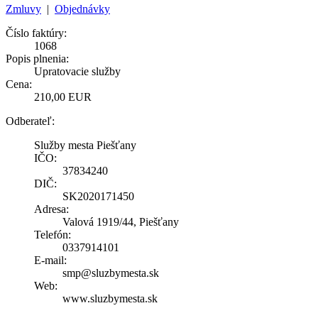
Zmluvy
|
Objednávky
Číslo faktúry:
1068
Popis plnenia:
Upratovacie služby
Cena:
210,00 EUR
Odberateľ:
Služby mesta Piešťany
IČO:
37834240
DIČ:
SK2020171450
Adresa:
Valová 1919/44, Piešťany
Telefón:
0337914101
E-mail:
smp@sluzbymesta.sk
Web:
www.sluzbymesta.sk