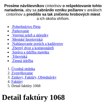
Prosíme návštevníkov
cintorínov
o rešpektovanie tohto
nariadenia
, aby sa
zabránilo vzniku požiarov
v areáloch
cintorínov a
predišlo sa tak zničeniu hrobových miest
a ich okolia ohňom.
Pohrebníctvo Pieta
Parkovanie
Verejná zeleň a skleníky
Mestské športoviská
Nahlasovanie porúch a kadáverov
Zberný dvor a kompostáreň
Správa a údržba majetku
Trhoviská
Zimná údržba
Úvodná stránka
Zverejňovanie
Zmluvy, Faktúry, Objednávky
Faktúry
Detail faktúry 1068
Detail faktúry 1068