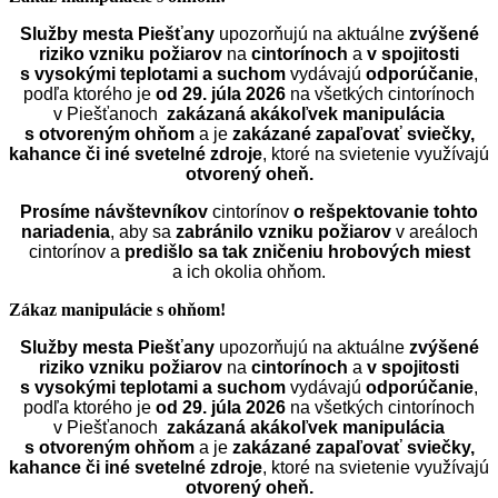
Služby mesta Piešťany
upozorňujú na aktuálne
zvýšené
riziko vzniku požiarov
na
cintorínoch
a
v spojitosti
s vysokými teplotami a suchom
vydávajú
odporúčanie
,
podľa ktorého je
od 29. júla 2026
na všetkých cintorínoch
v Piešťanoch
zakázaná akákoľvek manipulácia
s otvoreným ohňom
a je
zakázané zapaľovať sviečky,
kahance či iné svetelné zdroje
, ktoré na svietenie využívajú
otvorený oheň.
Prosíme návštevníkov
cintorínov
o rešpektovanie tohto
nariadenia
, aby sa
zabránilo vzniku požiarov
v areáloch
cintorínov a
predišlo sa tak zničeniu hrobových miest
a ich okolia ohňom.
Zákaz manipulácie s ohňom!
Služby mesta Piešťany
upozorňujú na aktuálne
zvýšené
riziko vzniku požiarov
na
cintorínoch
a
v spojitosti
s vysokými teplotami a suchom
vydávajú
odporúčanie
,
podľa ktorého je
od 29. júla 2026
na všetkých cintorínoch
v Piešťanoch
zakázaná akákoľvek manipulácia
s otvoreným ohňom
a je
zakázané zapaľovať sviečky,
kahance či iné svetelné zdroje
, ktoré na svietenie využívajú
otvorený oheň.