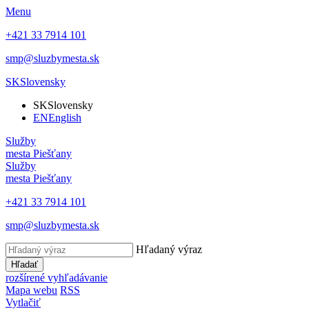
Menu
+421 33 7914 101
smp@sluzbymesta.sk
SK
Slovensky
SK
Slovensky
EN
English
Služby
mesta Piešťany
Služby
mesta Piešťany
+421 33 7914 101
smp@sluzbymesta.sk
Hľadaný výraz
Hľadať
rozšírené vyhľadávanie
Mapa webu
RSS
Vytlačiť