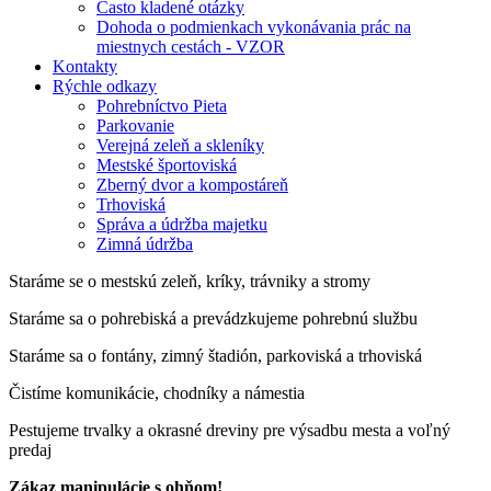
Často kladené otázky
Dohoda o podmienkach vykonávania prác na
miestnych cestách - VZOR
Kontakty
Rýchle odkazy
Pohrebníctvo Pieta
Parkovanie
Verejná zeleň a skleníky
Mestské športoviská
Zberný dvor a kompostáreň
Trhoviská
Správa a údržba majetku
Zimná údržba
Staráme se o mestskú zeleň, kríky, trávniky a stromy
Staráme sa o pohrebiská a prevádzkujeme pohrebnú službu
Staráme sa o fontány, zimný štadión, parkoviská a trhoviská
Čistíme komunikácie, chodníky a námestia
Pestujeme trvalky a okrasné dreviny pre výsadbu mesta a voľný
predaj
Zákaz manipulácie s ohňom!