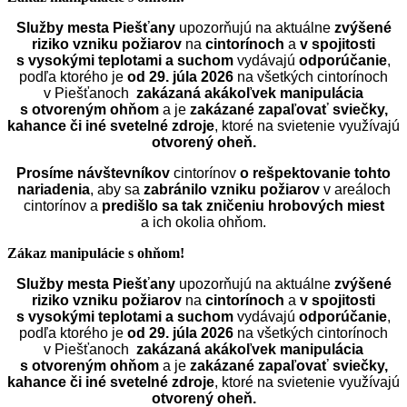
Služby mesta Piešťany
upozorňujú na aktuálne
zvýšené
riziko vzniku požiarov
na
cintorínoch
a
v spojitosti
s vysokými teplotami a suchom
vydávajú
odporúčanie
,
podľa ktorého je
od 29. júla 2026
na všetkých cintorínoch
v Piešťanoch
zakázaná akákoľvek manipulácia
s otvoreným ohňom
a je
zakázané zapaľovať sviečky,
kahance či iné svetelné zdroje
, ktoré na svietenie využívajú
otvorený oheň.
Prosíme návštevníkov
cintorínov
o rešpektovanie tohto
nariadenia
, aby sa
zabránilo vzniku požiarov
v areáloch
cintorínov a
predišlo sa tak zničeniu hrobových miest
a ich okolia ohňom.
Zákaz manipulácie s ohňom!
Služby mesta Piešťany
upozorňujú na aktuálne
zvýšené
riziko vzniku požiarov
na
cintorínoch
a
v spojitosti
s vysokými teplotami a suchom
vydávajú
odporúčanie
,
podľa ktorého je
od 29. júla 2026
na všetkých cintorínoch
v Piešťanoch
zakázaná akákoľvek manipulácia
s otvoreným ohňom
a je
zakázané zapaľovať sviečky,
kahance či iné svetelné zdroje
, ktoré na svietenie využívajú
otvorený oheň.