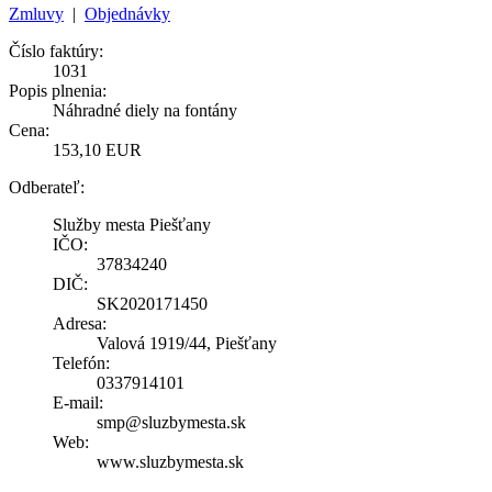
Zmluvy
|
Objednávky
Číslo faktúry:
1031
Popis plnenia:
Náhradné diely na fontány
Cena:
153,10 EUR
Odberateľ:
Služby mesta Piešťany
IČO:
37834240
DIČ:
SK2020171450
Adresa:
Valová 1919/44, Piešťany
Telefón:
0337914101
E-mail:
smp@sluzbymesta.sk
Web:
www.sluzbymesta.sk