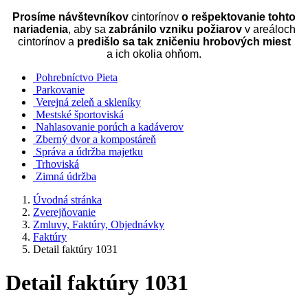
Prosíme návštevníkov
cintorínov
o rešpektovanie tohto
nariadenia
, aby sa
zabránilo vzniku požiarov
v areáloch
cintorínov a
predišlo sa tak zničeniu hrobových miest
a ich okolia ohňom.
Pohrebníctvo Pieta
Parkovanie
Verejná zeleň a skleníky
Mestské športoviská
Nahlasovanie porúch a kadáverov
Zberný dvor a kompostáreň
Správa a údržba majetku
Trhoviská
Zimná údržba
Úvodná stránka
Zverejňovanie
Zmluvy, Faktúry, Objednávky
Faktúry
Detail faktúry 1031
Detail faktúry 1031