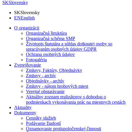
SK
Slovensky
SK
Slovensky
EN
English
O organizácii
Organizačná štruktúra
Organizačná schéma SMP
Životopis štatutára a súhlas dotknutej osoby so
spracúvaním osobných údajov GDPR
Ochrana osobných údajov
Fotogaléria
Zverejňovanie
Zmluvy, Faktúry, Objednávky
Zmluvy - archív
Objednávky - archív
Zmluvy - nájom hrobových miest
Verejné obstarávanie
Aktuálny zoznam realizátorov s dohodou o
podmienkach vykonávania prác na miestnych cestách
Aktuality
Dokumenty
Cenníky služieb
Podávanie žiadostí
Oznamovanie protispoločenskej činnosti