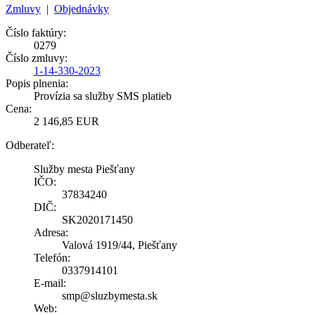
Zmluvy
|
Objednávky
Číslo faktúry:
0279
Číslo zmluvy:
1-14-330-2023
Popis plnenia:
Provízia sa služby SMS platieb
Cena:
2 146,85 EUR
Odberateľ:
Služby mesta Piešťany
IČO:
37834240
DIČ:
SK2020171450
Adresa:
Valová 1919/44, Piešťany
Telefón:
0337914101
E-mail:
smp@sluzbymesta.sk
Web: