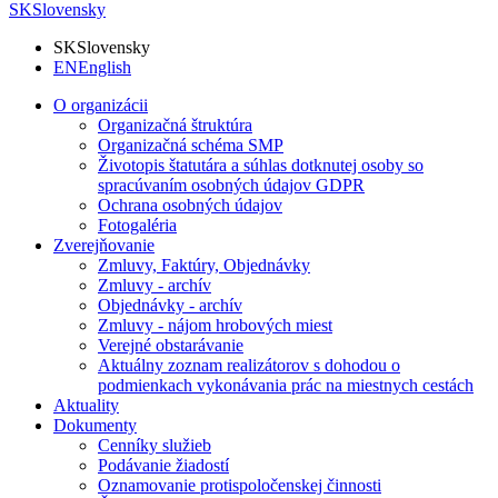
SK
Slovensky
SK
Slovensky
EN
English
O organizácii
Organizačná štruktúra
Organizačná schéma SMP
Životopis štatutára a súhlas dotknutej osoby so
spracúvaním osobných údajov GDPR
Ochrana osobných údajov
Fotogaléria
Zverejňovanie
Zmluvy, Faktúry, Objednávky
Zmluvy - archív
Objednávky - archív
Zmluvy - nájom hrobových miest
Verejné obstarávanie
Aktuálny zoznam realizátorov s dohodou o
podmienkach vykonávania prác na miestnych cestách
Aktuality
Dokumenty
Cenníky služieb
Podávanie žiadostí
Oznamovanie protispoločenskej činnosti