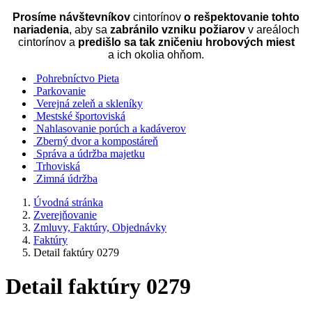
Prosíme návštevníkov
cintorínov
o rešpektovanie tohto
nariadenia
, aby sa
zabránilo vzniku požiarov
v areáloch
cintorínov a
predišlo sa tak zničeniu hrobových miest
a ich okolia ohňom.
Pohrebníctvo Pieta
Parkovanie
Verejná zeleň a skleníky
Mestské športoviská
Nahlasovanie porúch a kadáverov
Zberný dvor a kompostáreň
Správa a údržba majetku
Trhoviská
Zimná údržba
Úvodná stránka
Zverejňovanie
Zmluvy, Faktúry, Objednávky
Faktúry
Detail faktúry 0279
Detail faktúry 0279