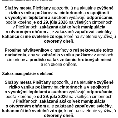
Služby mesta Piešťany
upozorňujú na aktuálne
zvýšené
riziko vzniku požiarov
na
cintorínoch
a
v spojitosti
s vysokými teplotami a suchom
vydávajú
odporúčanie
,
podľa ktorého je
od 29. júla 2026
na všetkých cintorínoch
v Piešťanoch
zakázaná akákoľvek manipulácia
s otvoreným ohňom
a je
zakázané zapaľovať sviečky,
kahance či iné svetelné zdroje
, ktoré na svietenie využívajú
otvorený oheň.
Prosíme návštevníkov
cintorínov
o rešpektovanie tohto
nariadenia
, aby sa
zabránilo vzniku požiarov
v areáloch
cintorínov a
predišlo sa tak zničeniu hrobových miest
a ich okolia ohňom.
Zákaz manipulácie s ohňom!
Služby mesta Piešťany
upozorňujú na aktuálne
zvýšené
riziko vzniku požiarov
na
cintorínoch
a
v spojitosti
s vysokými teplotami a suchom
vydávajú
odporúčanie
,
podľa ktorého je
od 29. júla 2026
na všetkých cintorínoch
v Piešťanoch
zakázaná akákoľvek manipulácia
s otvoreným ohňom
a je
zakázané zapaľovať sviečky,
kahance či iné svetelné zdroje
, ktoré na svietenie využívajú
otvorený oheň.