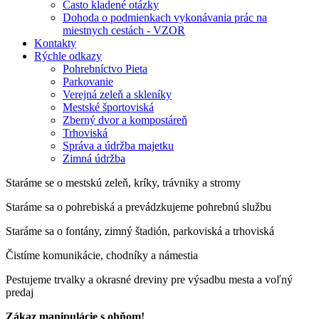
Často kladené otázky
Dohoda o podmienkach vykonávania prác na
miestnych cestách - VZOR
Kontakty
Rýchle odkazy
Pohrebníctvo Pieta
Parkovanie
Verejná zeleň a skleníky
Mestské športoviská
Zberný dvor a kompostáreň
Trhoviská
Správa a údržba majetku
Zimná údržba
Staráme se o mestskú zeleň, kríky, trávniky a stromy
Staráme sa o pohrebiská a prevádzkujeme pohrebnú službu
Staráme sa o fontány, zimný štadión, parkoviská a trhoviská
Čistíme komunikácie, chodníky a námestia
Pestujeme trvalky a okrasné dreviny pre výsadbu mesta a voľný
predaj
Zákaz manipulácie s ohňom!