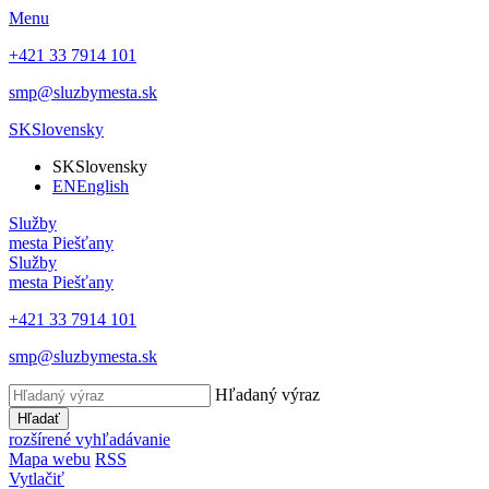
Menu
+421 33 7914 101
smp@sluzbymesta.sk
SK
Slovensky
SK
Slovensky
EN
English
Služby
mesta Piešťany
Služby
mesta Piešťany
+421 33 7914 101
smp@sluzbymesta.sk
Hľadaný výraz
Hľadať
rozšírené vyhľadávanie
Mapa webu
RSS
Vytlačiť