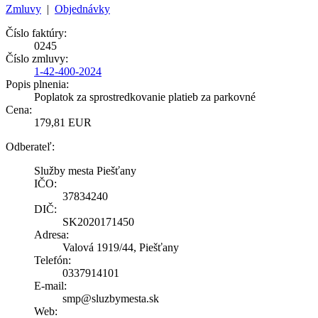
Zmluvy
|
Objednávky
Číslo faktúry:
0245
Číslo zmluvy:
1-42-400-2024
Popis plnenia:
Poplatok za sprostredkovanie platieb za parkovné
Cena:
179,81 EUR
Odberateľ:
Služby mesta Piešťany
IČO:
37834240
DIČ:
SK2020171450
Adresa:
Valová 1919/44, Piešťany
Telefón:
0337914101
E-mail:
smp@sluzbymesta.sk
Web: