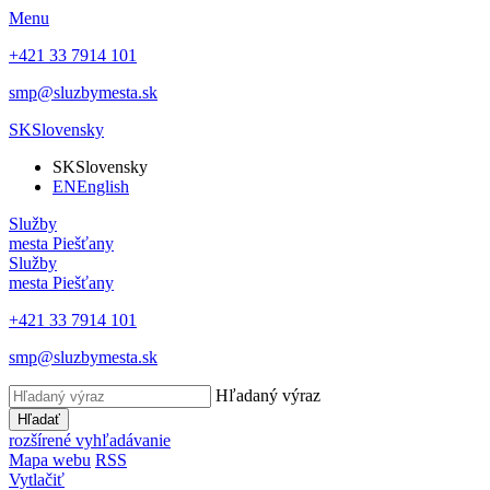
Menu
+421 33 7914 101
smp@sluzbymesta.sk
SK
Slovensky
SK
Slovensky
EN
English
Služby
mesta Piešťany
Služby
mesta Piešťany
+421 33 7914 101
smp@sluzbymesta.sk
Hľadaný výraz
Hľadať
rozšírené vyhľadávanie
Mapa webu
RSS
Vytlačiť