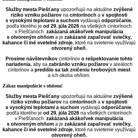
Služby mesta Piešťany
upozorňujú na aktuálne
zvýšené
riziko vzniku požiarov
na
cintorínoch
a
v spojitosti
s vysokými teplotami a suchom
vydávajú
odporúčanie
,
podľa ktorého je
od 29. júla 2026
na všetkých cintorínoch
v Piešťanoch
zakázaná akákoľvek manipulácia
s otvoreným ohňom
a je
zakázané zapaľovať sviečky,
kahance či iné svetelné zdroje
, ktoré na svietenie využívajú
otvorený oheň.
Prosíme návštevníkov
cintorínov
o rešpektovanie tohto
nariadenia
, aby sa
zabránilo vzniku požiarov
v areáloch
cintorínov a
predišlo sa tak zničeniu hrobových miest
a ich okolia ohňom.
Zákaz manipulácie s ohňom!
Služby mesta Piešťany
upozorňujú na aktuálne
zvýšené
riziko vzniku požiarov
na
cintorínoch
a
v spojitosti
s vysokými teplotami a suchom
vydávajú
odporúčanie
,
podľa ktorého je
od 29. júla 2026
na všetkých cintorínoch
v Piešťanoch
zakázaná akákoľvek manipulácia
s otvoreným ohňom
a je
zakázané zapaľovať sviečky,
kahance či iné svetelné zdroje
, ktoré na svietenie využívajú
otvorený oheň.