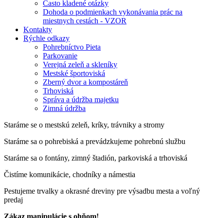
Často kladené otázky
Dohoda o podmienkach vykonávania prác na
miestnych cestách - VZOR
Kontakty
Rýchle odkazy
Pohrebníctvo Pieta
Parkovanie
Verejná zeleň a skleníky
Mestské športoviská
Zberný dvor a kompostáreň
Trhoviská
Správa a údržba majetku
Zimná údržba
Staráme se o mestskú zeleň, kríky, trávniky a stromy
Staráme sa o pohrebiská a prevádzkujeme pohrebnú službu
Staráme sa o fontány, zimný štadión, parkoviská a trhoviská
Čistíme komunikácie, chodníky a námestia
Pestujeme trvalky a okrasné dreviny pre výsadbu mesta a voľný
predaj
Zákaz manipulácie s ohňom!