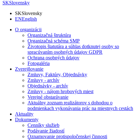
SK
Slovensky
SK
Slovensky
EN
English
O organizácii
Organizačná štruktúra
Organizačná schéma SMP
Životopis štatutára a súhlas dotknutej osoby so
spracúvaním osobných údajov GDPR
Ochrana osobných údajov
Fotogaléria
Zverejňovanie
Zmluvy, Faktúry, Objednávky
Zmluvy - archív
Objednávky - archív
Zmluvy - nájom hrobových miest
Verejné obstarávanie
Aktuálny zoznam realizátorov s dohodou o
podmienkach vykonávania prác na miestnych cestách
Aktuality
Dokumenty
Cenníky služieb
Podávanie žiadostí
Oznamovanie protispoločenskej činnosti