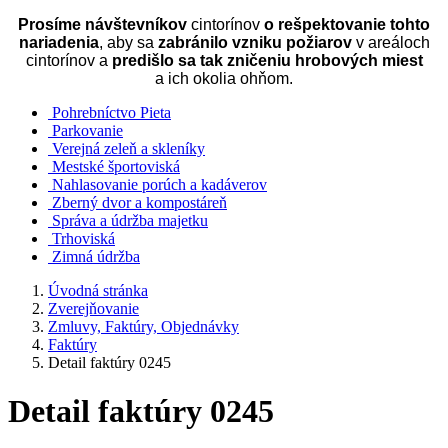
Prosíme návštevníkov
cintorínov
o rešpektovanie tohto
nariadenia
, aby sa
zabránilo vzniku požiarov
v areáloch
cintorínov a
predišlo sa tak zničeniu hrobových miest
a ich okolia ohňom.
Pohrebníctvo Pieta
Parkovanie
Verejná zeleň a skleníky
Mestské športoviská
Nahlasovanie porúch a kadáverov
Zberný dvor a kompostáreň
Správa a údržba majetku
Trhoviská
Zimná údržba
Úvodná stránka
Zverejňovanie
Zmluvy, Faktúry, Objednávky
Faktúry
Detail faktúry 0245
Detail faktúry 0245