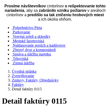
Prosíme návštevníkov
cintorínov
o rešpektovanie tohto
nariadenia
, aby sa
zabránilo vzniku požiarov
v areáloch
cintorínov a
predišlo sa tak zničeniu hrobových miest
a ich okolia ohňom.
Pohrebníctvo Pieta
Parkovanie
Verejná zeleň a skleníky
Mestské športoviská
Nahlasovanie porúch a kadáverov
Zberný dvor a kompostáreň
Správa a údržba majetku
Trhoviská
Zimná údržba
Úvodná stránka
Zverejňovanie
Zmluvy, Faktúry, Objednávky
Faktúry
Detail faktúry 0115
Detail faktúry 0115