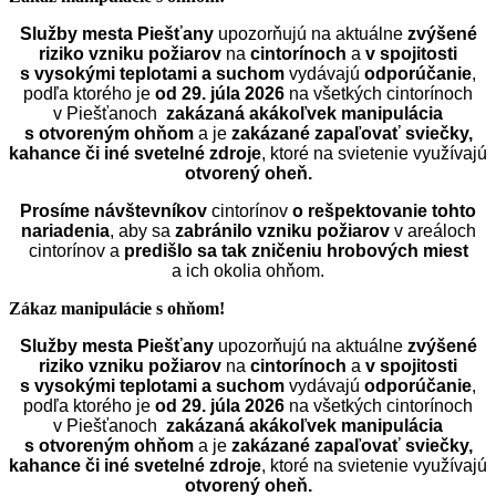
Služby mesta Piešťany
upozorňujú na aktuálne
zvýšené
riziko vzniku požiarov
na
cintorínoch
a
v spojitosti
s vysokými teplotami a suchom
vydávajú
odporúčanie
,
podľa ktorého je
od 29. júla 2026
na všetkých cintorínoch
v Piešťanoch
zakázaná akákoľvek manipulácia
s otvoreným ohňom
a je
zakázané zapaľovať sviečky,
kahance či iné svetelné zdroje
, ktoré na svietenie využívajú
otvorený oheň.
Prosíme návštevníkov
cintorínov
o rešpektovanie tohto
nariadenia
, aby sa
zabránilo vzniku požiarov
v areáloch
cintorínov a
predišlo sa tak zničeniu hrobových miest
a ich okolia ohňom.
Zákaz manipulácie s ohňom!
Služby mesta Piešťany
upozorňujú na aktuálne
zvýšené
riziko vzniku požiarov
na
cintorínoch
a
v spojitosti
s vysokými teplotami a suchom
vydávajú
odporúčanie
,
podľa ktorého je
od 29. júla 2026
na všetkých cintorínoch
v Piešťanoch
zakázaná akákoľvek manipulácia
s otvoreným ohňom
a je
zakázané zapaľovať sviečky,
kahance či iné svetelné zdroje
, ktoré na svietenie využívajú
otvorený oheň.