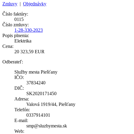
Zmluvy
|
Objednávky
Číslo faktúry:
0115
Číslo zmluvy:
1-28-330-2023
Popis plnenia:
Elektrika
Cena:
20 323,59 EUR
Odberateľ:
Služby mesta Piešťany
IČO:
37834240
DIČ:
SK2020171450
Adresa:
Valová 1919/44, Piešťany
Telefón:
0337914101
E-mail:
smp@sluzbymesta.sk
Web: