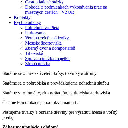
Často kladené otázky
Dohoda o podmienkach vykonávania prác na
miestnych cestách - VZOR
Kontakty
Rýchle odkazy
Pohrebníctvo Pieta
Parkovanie
Verejná zeleň a skleníky
Mestské športoviská
Zberný dvor a kompostáreň
Trhoviská
Správa a údržba majetku
Zimná údržba
Staráme se o mestskú zeleň, kríky, trávniky a stromy
Staráme sa o pohrebiská a prevádzkujeme pohrebnú službu
Staráme sa o fontány, zimný štadión, parkoviská a trhoviská
Čistíme komunikácie, chodníky a námestia
Pestujeme trvalky a okrasné dreviny pre výsadbu mesta a voľný
predaj
Zákaz manipulácie s ohňom!