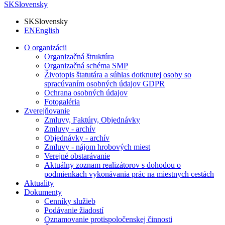
SK
Slovensky
SK
Slovensky
EN
English
O organizácii
Organizačná štruktúra
Organizačná schéma SMP
Životopis štatutára a súhlas dotknutej osoby so
spracúvaním osobných údajov GDPR
Ochrana osobných údajov
Fotogaléria
Zverejňovanie
Zmluvy, Faktúry, Objednávky
Zmluvy - archív
Objednávky - archív
Zmluvy - nájom hrobových miest
Verejné obstarávanie
Aktuálny zoznam realizátorov s dohodou o
podmienkach vykonávania prác na miestnych cestách
Aktuality
Dokumenty
Cenníky služieb
Podávanie žiadostí
Oznamovanie protispoločenskej činnosti