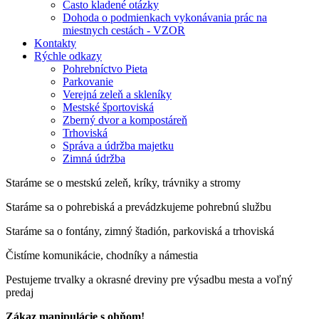
Často kladené otázky
Dohoda o podmienkach vykonávania prác na
miestnych cestách - VZOR
Kontakty
Rýchle odkazy
Pohrebníctvo Pieta
Parkovanie
Verejná zeleň a skleníky
Mestské športoviská
Zberný dvor a kompostáreň
Trhoviská
Správa a údržba majetku
Zimná údržba
Staráme se o mestskú zeleň, kríky, trávniky a stromy
Staráme sa o pohrebiská a prevádzkujeme pohrebnú službu
Staráme sa o fontány, zimný štadión, parkoviská a trhoviská
Čistíme komunikácie, chodníky a námestia
Pestujeme trvalky a okrasné dreviny pre výsadbu mesta a voľný
predaj
Zákaz manipulácie s ohňom!