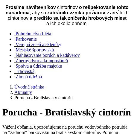
Prosíme návštevníkov
cintorínov
o rešpektovanie tohto
nariadenia
, aby sa
zabránilo vzniku požiarov
v areáloch
cintorínov a
predišlo sa tak zničeniu hrobových miest
a ich okolia ohňom.
Pohrebníctvo Pieta
Parkovanie
Verejná zeleň a skleníky
Mestské športoviská
Nahlasovanie porúch a kadáverov
Zberný dvor a kompostáreň
Správa a údržba majetku
Trhoviská
Zimná údržba
Úvodná stránka
Aktuality
Porucha - Bratislavský cintorín
Porucha - Bratislavský cintorín
Vážení občania, upozorňujeme na poruchu vodovodného potrubia
na "zadnom" parkovisku na bratislavskom cintoríne. Poruchu