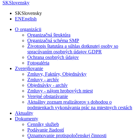
SK
Slovensky
SK
Slovensky
EN
English
O organizácii
Organizačná štruktúra
Organizačná schéma SMP
Životopis štatutára a súhlas dotknutej osoby so
spracúvaním osobných údajov GDPR
Ochrana osobných údajov
Fotogaléria
Zverejňovanie
Zmluvy, Faktúry, Objednávky
Zmluvy - archív
Objednávky - archív
Zmluvy - nájom hrobových miest
Verejné obstarávanie
Aktuálny zoznam realizátorov s dohodou o
podmienkach vykonávania prác na miestnych cestách
Aktuality
Dokumenty
Cenníky služieb
Podávanie žiadostí
Oznamovanie protispoločenskej činnosti