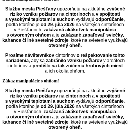
Služby mesta Piešťany
upozorňujú na aktuálne
zvýšené
riziko vzniku požiarov
na
cintorínoch
a
v spojitosti
s vysokými teplotami a suchom
vydávajú
odporúčanie
,
podľa ktorého je
od 29. júla 2026
na všetkých cintorínoch
v Piešťanoch
zakázaná akákoľvek manipulácia
s otvoreným ohňom
a je
zakázané zapaľovať sviečky,
kahance či iné svetelné zdroje
, ktoré na svietenie využívajú
otvorený oheň.
Prosíme návštevníkov
cintorínov
o rešpektovanie tohto
nariadenia
, aby sa
zabránilo vzniku požiarov
v areáloch
cintorínov a
predišlo sa tak zničeniu hrobových miest
a ich okolia ohňom.
Zákaz manipulácie s ohňom!
Služby mesta Piešťany
upozorňujú na aktuálne
zvýšené
riziko vzniku požiarov
na
cintorínoch
a
v spojitosti
s vysokými teplotami a suchom
vydávajú
odporúčanie
,
podľa ktorého je
od 29. júla 2026
na všetkých cintorínoch
v Piešťanoch
zakázaná akákoľvek manipulácia
s otvoreným ohňom
a je
zakázané zapaľovať sviečky,
kahance či iné svetelné zdroje
, ktoré na svietenie využívajú
otvorený oheň.