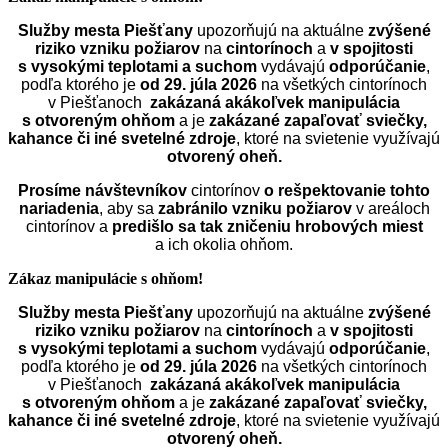
Služby mesta Piešťany
upozorňujú na aktuálne
zvýšené
riziko vzniku požiarov
na
cintorínoch
a
v spojitosti
s vysokými teplotami a suchom
vydávajú
odporúčanie
,
podľa ktorého je
od 29. júla 2026
na všetkých cintorínoch
v Piešťanoch
zakázaná akákoľvek manipulácia
s otvoreným ohňom
a je
zakázané zapaľovať sviečky,
kahance či iné svetelné zdroje
, ktoré na svietenie využívajú
otvorený oheň.
Prosíme návštevníkov
cintorínov
o rešpektovanie tohto
nariadenia
, aby sa
zabránilo vzniku požiarov
v areáloch
cintorínov a
predišlo sa tak zničeniu hrobových miest
a ich okolia ohňom.
Zákaz manipulácie s ohňom!
Služby mesta Piešťany
upozorňujú na aktuálne
zvýšené
riziko vzniku požiarov
na
cintorínoch
a
v spojitosti
s vysokými teplotami a suchom
vydávajú
odporúčanie
,
podľa ktorého je
od 29. júla 2026
na všetkých cintorínoch
v Piešťanoch
zakázaná akákoľvek manipulácia
s otvoreným ohňom
a je
zakázané zapaľovať sviečky,
kahance či iné svetelné zdroje
, ktoré na svietenie využívajú
otvorený oheň.