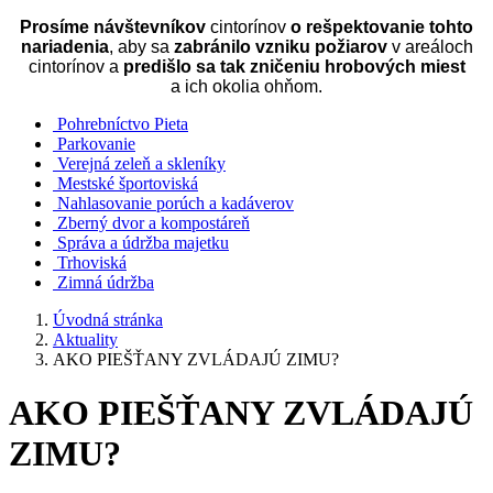
Prosíme návštevníkov
cintorínov
o rešpektovanie tohto
nariadenia
, aby sa
zabránilo vzniku požiarov
v areáloch
cintorínov a
predišlo sa tak zničeniu hrobových miest
a ich okolia ohňom.
Pohrebníctvo Pieta
Parkovanie
Verejná zeleň a skleníky
Mestské športoviská
Nahlasovanie porúch a kadáverov
Zberný dvor a kompostáreň
Správa a údržba majetku
Trhoviská
Zimná údržba
Úvodná stránka
Aktuality
AKO PIEŠŤANY ZVLÁDAJÚ ZIMU?
AKO PIEŠŤANY ZVLÁDAJÚ
ZIMU?