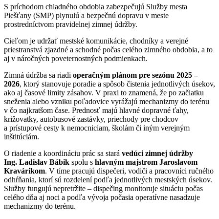
S príchodom chladného obdobia zabezpečujú Služby mesta
Piešťany (SMP) plynulú a bezpečnú dopravu v meste
prostredníctvom pravidelnej zimnej údržby.
Cieľom je udržať mestské komunikácie, chodníky a verejné
priestranstvá zjazdné a schodné počas celého zimného obdobia, a to
aj v náročných poveternostných podmienkach.
Zimná údržba sa riadi
operačným plánom pre sezónu 2025 –
2026
, ktorý stanovuje poradie a spôsob čistenia jednotlivých úsekov,
ako aj časové limity zásahov. V praxi to znamená, že po začiatku
sneženia alebo vzniku poľadovice vyrážajú mechanizmy do terénu
v čo najkratšom čase. Prednosť majú hlavné dopravné ťahy,
križovatky, autobusové zastávky, priechody pre chodcov
a prístupové cesty k nemocniciam, školám či iným verejným
inštitúciám.
O riadenie a koordináciu prác sa stará
vedúci zimnej údržby
Ing. Ladislav Bábik
spolu s
hlavným majstrom Jaroslavom
Kravárikom
. V tíme pracujú dispečeri, vodiči a pracovníci ručného
odhŕňania, ktorí sú rozdelení podľa jednotlivých mestských úsekov.
Služby fungujú nepretržite – dispečing monitoruje situáciu počas
celého dňa aj noci a podľa vývoja počasia operatívne nasadzuje
mechanizmy do terénu.