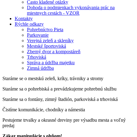
Často kladené otázky
Dohoda o podmienkach vykonávania prác na
miestnych cestách - VZOR
Kontakty
Rýchle odkazy
Pohrebníctvo Pieta
Parkovanie
Verejná zeleň a skleníky
Mestské športoviská
Zberný dvor a kompostáreň
Trhoviská
Správa a údržba majetku
Zimná údržba
Staráme se o mestskú zeleň, kríky, trávniky a stromy
Staráme sa o pohrebiská a prevádzkujeme pohrebnú službu
Staráme sa o fontány, zimný štadión, parkoviská a trhoviská
Čistíme komunikácie, chodníky a námestia
Pestujeme trvalky a okrasné dreviny pre výsadbu mesta a voľný
predaj
Zákaz manipulácie s ohňom!