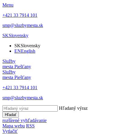
Menu
+421 33 7914 101
smp@sluzbymesta.sk
SK
Slovensky
SK
Slovensky
EN
English
Služby
mesta Piešťany
Služby
mesta Piešťany
+421 33 7914 101
smp@sluzbymesta.sk
Hľadaný výraz
Hľadať
rozšírené vyhľadávanie
Mapa webu
RSS
Vytlačiť