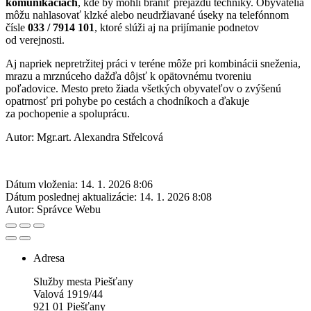
komunikáciách
, kde by mohli brániť prejazdu techniky. Obyvatelia
môžu nahlasovať klzké alebo neudržiavané úseky na telefónnom
čísle
033 / 7914 101
, ktoré slúži aj na prijímanie podnetov
od verejnosti.
Aj napriek nepretržitej práci v teréne môže pri kombinácii sneženia,
mrazu a mrznúceho dažďa dôjsť k opätovnému tvoreniu
poľadovice. Mesto preto žiada všetkých obyvateľov o zvýšenú
opatrnosť pri pohybe po cestách a chodníkoch a ďakuje
za pochopenie a spoluprácu.
Autor:
Mgr.art. Alexandra Střelcová
Dátum vloženia:
14. 1. 2026 8:06
Dátum poslednej aktualizácie:
14. 1. 2026 8:08
Autor:
Správce Webu
Adresa
Služby mesta Piešťany
Valová 1919/44
921 01 Piešťany