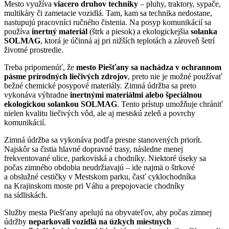
Mesto využíva
viacero druhov techniky
– pluhy, traktory, sypače,
multikáry či zametacie vozidlá. Tam, kam sa technika nedostane,
nastupujú pracovníci ručného čistenia. Na posyp komunikácií sa
používa
inertný materiál
(štrk a piesok) a ekologickejšia
solanka
SOLMAG
, ktorá je účinná aj pri nižších teplotách a zároveň šetrí
životné prostredie.
Treba pripomenúť, že
mesto Piešťany sa nachádza v ochrannom
pásme prírodných liečivých zdrojov
, preto nie je možné používať
bežné chemické posypové materiály. Zimná údržba sa preto
vykonáva výhradne
inertnými materiálmi alebo špeciálnou
ekologickou solankou SOLMAG
. Tento prístup umožňuje chrániť
nielen kvalitu liečivých vôd, ale aj mestskú zeleň a povrchy
komunikácií.
Zimná údržba sa vykonáva podľa presne stanovených priorít.
Najskôr sa čistia hlavné dopravné trasy, následne menej
frekventované ulice, parkoviská a chodníky. Niektoré úseky sa
počas zimného obdobia neudržiavajú – ide najmä o štrkové
a obslužné cestičky v Mestskom parku, časť cyklochodníka
na Krajinskom moste pri Váhu a prepojovacie chodníky
na sídliskách.
Služby mesta Piešťany apelujú na obyvateľov, aby počas zimnej
údržby
neparkovali vozidlá na úzkych miestnych