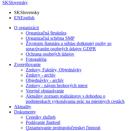
SK
Slovensky
SK
Slovensky
EN
English
O organizácii
Organizačná štruktúra
Organizačná schéma SMP
Životopis štatutára a súhlas dotknutej osoby so
spracúvaním osobných údajov GDPR
Ochrana osobných údajov
Fotogaléria
Zverejňovanie
Zmluvy, Faktúry, Objednávky
Zmluvy - archív
Objednávky - archív
Zmluvy - nájom hrobových miest
Verejné obstarávanie
Aktuálny zoznam realizátorov s dohodou o
podmienkach vykonávania prác na miestnych cestách
Aktuality
Dokumenty
Cenníky služieb
Podávanie žiadostí
Oznamovanie protispoločenskej činnosti