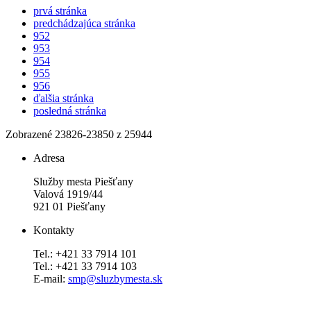
prvá stránka
predchádzajúca stránka
952
953
954
955
956
ďalšia stránka
posledná stránka
Zobrazené
23826
-
23850
z 25944
Adresa
Služby mesta Piešťany
Valová 1919/44
921 01 Piešťany
Kontakty
Tel.: +421 33 7914 101
Tel.: +421 33 7914 103
E-mail:
smp@sluzbymesta.sk