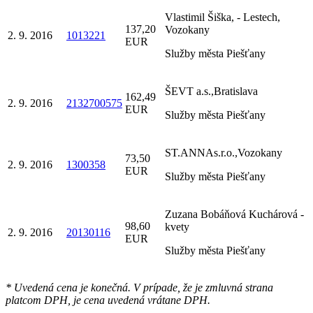
Vlastimil Šiška, - Lestech,
137,20
Vozokany
2. 9. 2016
1013221
EUR
Služby města Piešťany
ŠEVT a.s.,Bratislava
162,49
2. 9. 2016
2132700575
EUR
Služby města Piešťany
ST.ANNAs.r.o.,Vozokany
73,50
2. 9. 2016
1300358
EUR
Služby města Piešťany
Zuzana Bobáňová Kuchárová -
98,60
kvety
2. 9. 2016
20130116
EUR
Služby města Piešťany
* Uvedená cena je konečná. V prípade, že je zmluvná strana
platcom DPH, je cena uvedená vrátane DPH.