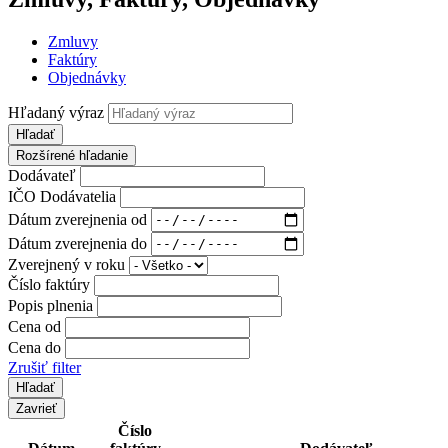
Zmluvy
Faktúry
Objednávky
Hľadaný výraz
Hľadať
Rozšírené hľadanie
Dodávateľ
IČO Dodávatelia
Dátum zverejnenia od
Dátum zverejnenia do
Zverejnený v roku
Číslo faktúry
Popis plnenia
Cena od
Cena do
Zrušiť filter
Zavrieť
Číslo