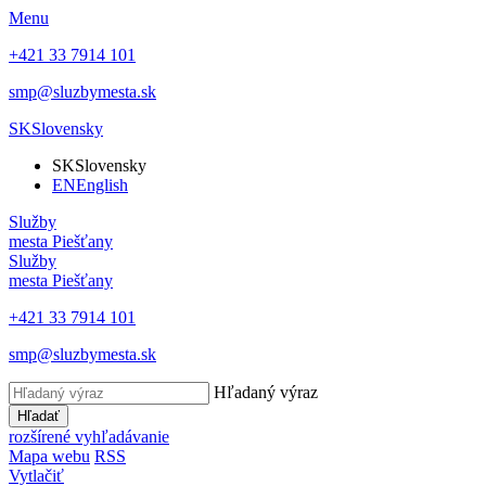
Menu
+421 33 7914 101
smp@sluzbymesta.sk
SK
Slovensky
SK
Slovensky
EN
English
Služby
mesta Piešťany
Služby
mesta Piešťany
+421 33 7914 101
smp@sluzbymesta.sk
Hľadaný výraz
Hľadať
rozšírené vyhľadávanie
Mapa webu
RSS
Vytlačiť