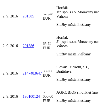
Horňák
Ján,spol.s.r.o.,Moravany nad
528,48
2. 9. 2016
201385
Váhom
EUR
Služby města Piešťany
Horňák
Ján,spol.s.r.o.,Moravany nad
65,74
2. 9. 2016
201386
Váhom
EUR
Služby města Piešťany
Slovak Telekom, a.s.,
359,06
Bratislava
2. 9. 2016
2147483647
EUR
Služby města Piešťany
5
AGROBIOP s.r.o.,Piešťany
2. 9. 2016
130100124
000,00
Služby města Piešťany
EUR