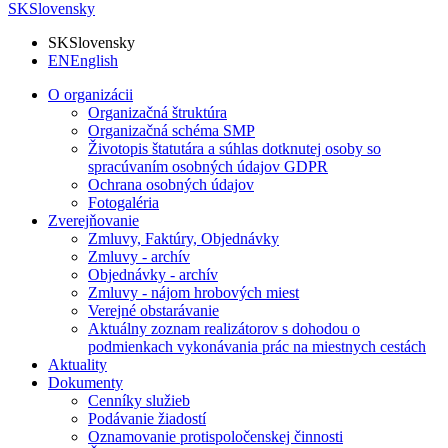
SK
Slovensky
SK
Slovensky
EN
English
O organizácii
Organizačná štruktúra
Organizačná schéma SMP
Životopis štatutára a súhlas dotknutej osoby so
spracúvaním osobných údajov GDPR
Ochrana osobných údajov
Fotogaléria
Zverejňovanie
Zmluvy, Faktúry, Objednávky
Zmluvy - archív
Objednávky - archív
Zmluvy - nájom hrobových miest
Verejné obstarávanie
Aktuálny zoznam realizátorov s dohodou o
podmienkach vykonávania prác na miestnych cestách
Aktuality
Dokumenty
Cenníky služieb
Podávanie žiadostí
Oznamovanie protispoločenskej činnosti