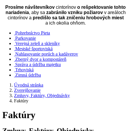
Prosíme návštevníkov
cintorínov
o rešpektovanie tohto
nariadenia
, aby sa
zabránilo vzniku požiarov
v areáloch
cintorínov a
predišlo sa tak zničeniu hrobových miest
a ich okolia ohňom.
Pohrebníctvo Pieta
Parkovanie
Verejná zeleň a skleníky
Mestské športoviská
Nahlasovanie porúch a kadáverov
Zberný dvor a kompostáreň
Správa a údržba majetku
Trhoviská
Zimná údržba
Úvodná stránka
Zverejňovanie
Zmluvy, Faktúry, Objednávky
Faktúry
Faktúry
Zmluvy, Faktúry, Objednávky