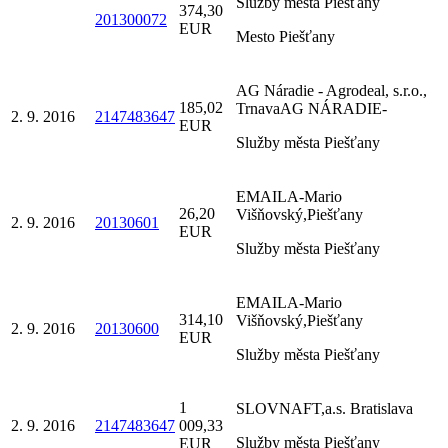
Služby města Piešťany
374,30
201300072
EUR
Mesto Piešťany
AG Náradie - Agrodeal, s.r.o.,
185,02
TrnavaAG NÁRADIE-
2. 9. 2016
2147483647
EUR
Služby města Piešťany
EMAILA-Mario
26,20
Višňovský,Piešťany
2. 9. 2016
20130601
EUR
Služby města Piešťany
EMAILA-Mario
314,10
Višňovský,Piešťany
2. 9. 2016
20130600
EUR
Služby města Piešťany
1
SLOVNAFT,a.s. Bratislava
2. 9. 2016
2147483647
009,33
Služby města Piešťany
EUR