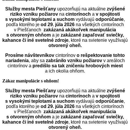
Služby mesta Piešťany
upozorňujú na aktuálne
zvýšené
riziko vzniku požiarov
na
cintorínoch
a
v spojitosti
s vysokými teplotami a suchom
vydávajú
odporúčanie
,
podľa ktorého je
od 29. júla 2026
na všetkých cintorínoch
v Piešťanoch
zakázaná akákoľvek manipulácia
s otvoreným ohňom
a je
zakázané zapaľovať sviečky,
kahance či iné svetelné zdroje
, ktoré na svietenie využívajú
otvorený oheň.
Prosíme návštevníkov
cintorínov
o rešpektovanie tohto
nariadenia
, aby sa
zabránilo vzniku požiarov
v areáloch
cintorínov a
predišlo sa tak zničeniu hrobových miest
a ich okolia ohňom.
Zákaz manipulácie s ohňom!
Služby mesta Piešťany
upozorňujú na aktuálne
zvýšené
riziko vzniku požiarov
na
cintorínoch
a
v spojitosti
s vysokými teplotami a suchom
vydávajú
odporúčanie
,
podľa ktorého je
od 29. júla 2026
na všetkých cintorínoch
v Piešťanoch
zakázaná akákoľvek manipulácia
s otvoreným ohňom
a je
zakázané zapaľovať sviečky,
kahance či iné svetelné zdroje
, ktoré na svietenie využívajú
otvorený oheň.