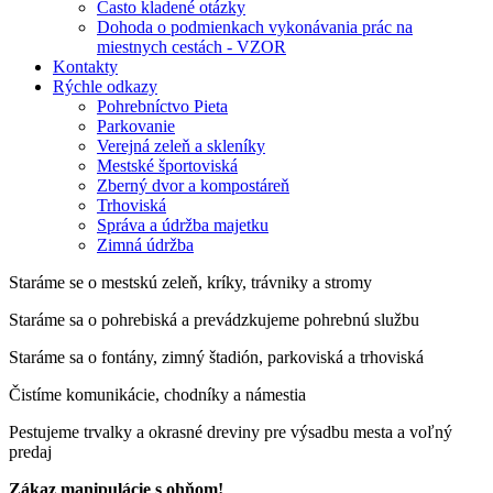
Často kladené otázky
Dohoda o podmienkach vykonávania prác na
miestnych cestách - VZOR
Kontakty
Rýchle odkazy
Pohrebníctvo Pieta
Parkovanie
Verejná zeleň a skleníky
Mestské športoviská
Zberný dvor a kompostáreň
Trhoviská
Správa a údržba majetku
Zimná údržba
Staráme se o mestskú zeleň, kríky, trávniky a stromy
Staráme sa o pohrebiská a prevádzkujeme pohrebnú službu
Staráme sa o fontány, zimný štadión, parkoviská a trhoviská
Čistíme komunikácie, chodníky a námestia
Pestujeme trvalky a okrasné dreviny pre výsadbu mesta a voľný
predaj
Zákaz manipulácie s ohňom!