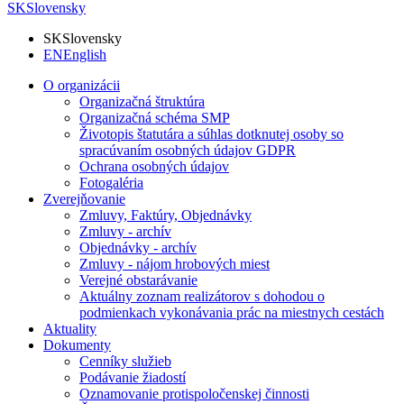
SK
Slovensky
SK
Slovensky
EN
English
O organizácii
Organizačná štruktúra
Organizačná schéma SMP
Životopis štatutára a súhlas dotknutej osoby so
spracúvaním osobných údajov GDPR
Ochrana osobných údajov
Fotogaléria
Zverejňovanie
Zmluvy, Faktúry, Objednávky
Zmluvy - archív
Objednávky - archív
Zmluvy - nájom hrobových miest
Verejné obstarávanie
Aktuálny zoznam realizátorov s dohodou o
podmienkach vykonávania prác na miestnych cestách
Aktuality
Dokumenty
Cenníky služieb
Podávanie žiadostí
Oznamovanie protispoločenskej činnosti