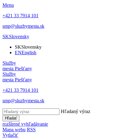
Menu
+421 33 7914 101
smp@sluzbymesta.sk
SK
Slovensky
SK
Slovensky
EN
English
Služby
mesta Piešťany
Služby
mesta Piešťany
+421 33 7914 101
smp@sluzbymesta.sk
Hľadaný výraz
Hľadať
rozšírené vyhľadávanie
Mapa webu
RSS
Vytlačiť