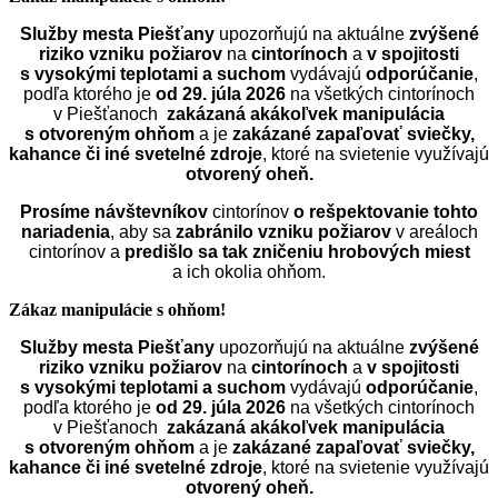
Služby mesta Piešťany
upozorňujú na aktuálne
zvýšené
riziko vzniku požiarov
na
cintorínoch
a
v spojitosti
s vysokými teplotami a suchom
vydávajú
odporúčanie
,
podľa ktorého je
od 29. júla 2026
na všetkých cintorínoch
v Piešťanoch
zakázaná akákoľvek manipulácia
s otvoreným ohňom
a je
zakázané zapaľovať sviečky,
kahance či iné svetelné zdroje
, ktoré na svietenie využívajú
otvorený oheň.
Prosíme návštevníkov
cintorínov
o rešpektovanie tohto
nariadenia
, aby sa
zabránilo vzniku požiarov
v areáloch
cintorínov a
predišlo sa tak zničeniu hrobových miest
a ich okolia ohňom.
Zákaz manipulácie s ohňom!
Služby mesta Piešťany
upozorňujú na aktuálne
zvýšené
riziko vzniku požiarov
na
cintorínoch
a
v spojitosti
s vysokými teplotami a suchom
vydávajú
odporúčanie
,
podľa ktorého je
od 29. júla 2026
na všetkých cintorínoch
v Piešťanoch
zakázaná akákoľvek manipulácia
s otvoreným ohňom
a je
zakázané zapaľovať sviečky,
kahance či iné svetelné zdroje
, ktoré na svietenie využívajú
otvorený oheň.