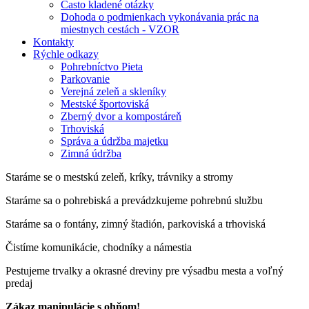
Často kladené otázky
Dohoda o podmienkach vykonávania prác na
miestnych cestách - VZOR
Kontakty
Rýchle odkazy
Pohrebníctvo Pieta
Parkovanie
Verejná zeleň a skleníky
Mestské športoviská
Zberný dvor a kompostáreň
Trhoviská
Správa a údržba majetku
Zimná údržba
Staráme se o mestskú zeleň, kríky, trávniky a stromy
Staráme sa o pohrebiská a prevádzkujeme pohrebnú službu
Staráme sa o fontány, zimný štadión, parkoviská a trhoviská
Čistíme komunikácie, chodníky a námestia
Pestujeme trvalky a okrasné dreviny pre výsadbu mesta a voľný
predaj
Zákaz manipulácie s ohňom!