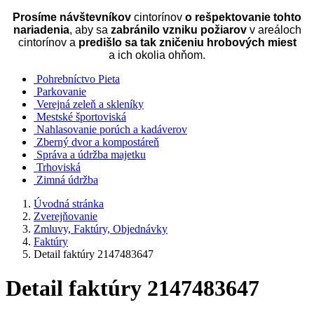
Prosíme návštevníkov
cintorínov
o rešpektovanie tohto
nariadenia
, aby sa
zabránilo vzniku požiarov
v areáloch
cintorínov a
predišlo sa tak zničeniu hrobových miest
a ich okolia ohňom.
Pohrebníctvo Pieta
Parkovanie
Verejná zeleň a skleníky
Mestské športoviská
Nahlasovanie porúch a kadáverov
Zberný dvor a kompostáreň
Správa a údržba majetku
Trhoviská
Zimná údržba
Úvodná stránka
Zverejňovanie
Zmluvy, Faktúry, Objednávky
Faktúry
Detail faktúry 2147483647
Detail faktúry 2147483647