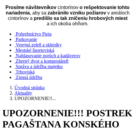
Prosíme návštevníkov
cintorínov
o rešpektovanie tohto
nariadenia
, aby sa
zabránilo vzniku požiarov
v areáloch
cintorínov a
predišlo sa tak zničeniu hrobových miest
a ich okolia ohňom.
Pohrebníctvo Pieta
Parkovanie
Verejná zeleň a skleníky
Mestské športoviská
Nahlasovanie porúch a kadáverov
Zberný dvor a kompostáreň
Správa a údržba majetku
Trhoviská
Zimná údržba
Úvodná stránka
Aktuality
UPOZORNENIE!!...
UPOZORNENIE!!! POSTREK
PAGAŠTANA KONSKÉHO