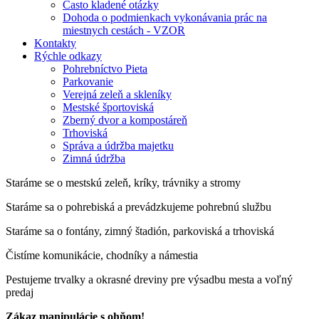
Často kladené otázky
Dohoda o podmienkach vykonávania prác na
miestnych cestách - VZOR
Kontakty
Rýchle odkazy
Pohrebníctvo Pieta
Parkovanie
Verejná zeleň a skleníky
Mestské športoviská
Zberný dvor a kompostáreň
Trhoviská
Správa a údržba majetku
Zimná údržba
Staráme se o mestskú zeleň, kríky, trávniky a stromy
Staráme sa o pohrebiská a prevádzkujeme pohrebnú službu
Staráme sa o fontány, zimný štadión, parkoviská a trhoviská
Čistíme komunikácie, chodníky a námestia
Pestujeme trvalky a okrasné dreviny pre výsadbu mesta a voľný
predaj
Zákaz manipulácie s ohňom!