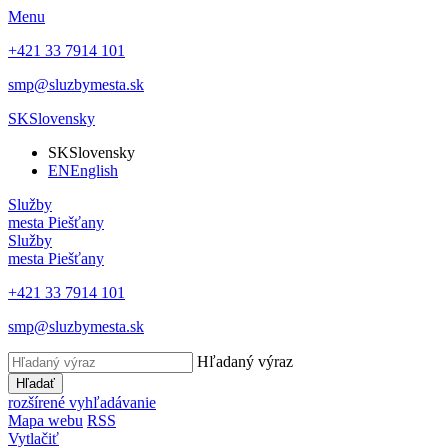
Menu
+421 33 7914 101
smp@sluzbymesta.sk
SK
Slovensky
SK
Slovensky
EN
English
Služby
mesta Piešťany
Služby
mesta Piešťany
+421 33 7914 101
smp@sluzbymesta.sk
Hľadaný výraz
Hľadať
rozšírené vyhľadávanie
Mapa webu
RSS
Vytlačiť