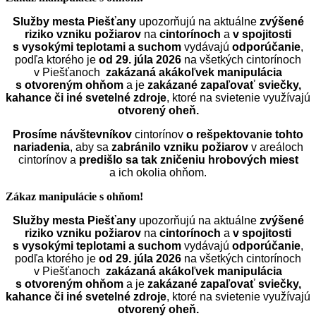
Služby mesta Piešťany
upozorňujú na aktuálne
zvýšené
riziko vzniku požiarov
na
cintorínoch
a
v spojitosti
s vysokými teplotami a suchom
vydávajú
odporúčanie
,
podľa ktorého je
od 29. júla 2026
na všetkých cintorínoch
v Piešťanoch
zakázaná akákoľvek manipulácia
s otvoreným ohňom
a je
zakázané zapaľovať sviečky,
kahance či iné svetelné zdroje
, ktoré na svietenie využívajú
otvorený oheň.
Prosíme návštevníkov
cintorínov
o rešpektovanie tohto
nariadenia
, aby sa
zabránilo vzniku požiarov
v areáloch
cintorínov a
predišlo sa tak zničeniu hrobových miest
a ich okolia ohňom.
Zákaz manipulácie s ohňom!
Služby mesta Piešťany
upozorňujú na aktuálne
zvýšené
riziko vzniku požiarov
na
cintorínoch
a
v spojitosti
s vysokými teplotami a suchom
vydávajú
odporúčanie
,
podľa ktorého je
od 29. júla 2026
na všetkých cintorínoch
v Piešťanoch
zakázaná akákoľvek manipulácia
s otvoreným ohňom
a je
zakázané zapaľovať sviečky,
kahance či iné svetelné zdroje
, ktoré na svietenie využívajú
otvorený oheň.