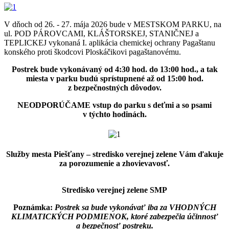
V dňoch od 26. - 27. mája 2026 bude v MESTSKOM PARKU, na
ul. POD PÁROVCAMI, KLÁŠTORSKEJ, STANIČNEJ a
TEPLICKEJ vykonaná I. aplikácia chemickej ochrany Pagaštanu
konského proti škodcovi Ploskáčikovi pagaštanovému.
Postrek bude vykonávaný od 4:30 hod. do 13:00 hod., a tak
miesta v parku budú sprístupnené až od 15:00 hod.
z bezpečnostných dôvodov.
NEODPORÚČAME vstup do parku s deťmi a so psami
v týchto hodinách.
Služby mesta Piešťany – stredisko verejnej zelene Vám ďakuje
za porozumenie a zhovievavosť.
Stredisko verejnej zelene SMP
Poznámka:
Postrek sa bude vykonávať iba za VHODNÝCH
KLIMATICKÝCH PODMIENOK, ktoré zabezpečia účinnosť
a bezpečnosť postreku.