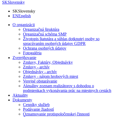
SK
Slovensky
SK
Slovensky
EN
English
O organizácii
Organizačná štruktúra
Organizačná schéma SMP
Životopis štatutára a súhlas dotknutej osoby so
spracúvaním osobných údajov GDPR
Ochrana osobných údajov
Fotogaléria
Zverejňovanie
Zmluvy, Faktúry, Objednávky
Zmluvy - archív
Objednávky - archív
Zmluvy - nájom hrobových miest
Verejné obstarávanie
Aktuálny zoznam realizátorov s dohodou o
podmienkach vykonávania prác na miestnych cestách
Aktuality
Dokumenty
Cenníky služieb
Podávanie žiadostí
Oznamovanie protispoločenskej činnosti